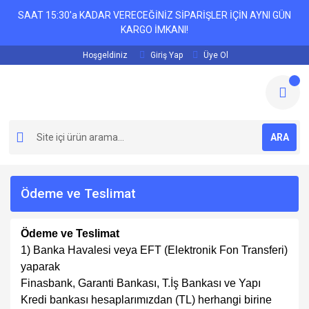
SAAT 15:30'a KADAR VERECEĞİNİZ SİPARİŞLER İÇİN AYNI GÜN
KARGO İMKANI!
Hoşgeldiniz
Giriş Yap
Üye Ol
ARA
Ödeme ve Teslimat
Ödeme ve Teslimat
1) Banka Havalesi veya EFT (Elektronik Fon Transferi)
yaparak
Finasbank, Garanti Bankası, T.İş Bankası ve Yapı
Kredi bankası hesaplarımızdan (TL) herhangi birine