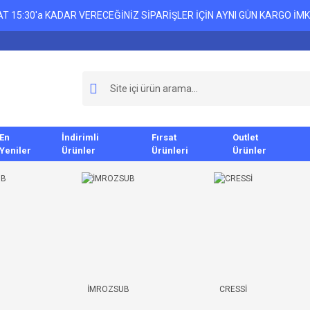
T 15:30'a KADAR VERECEĞİNİZ SİPARİŞLER İÇİN AYNI GÜN KARGO İMK
En
İndirimli
Fırsat
Outlet
Yeniler
Ürünler
Ürünleri
Ürünler
B
İMROZSUB
CRESSİ