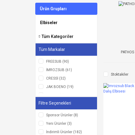
Ürün Grupları
Elbiseler
Tüm Kategoriler
Tüm Markalar
PATHOS
FREESUB (90)
İMROZSUB (61)
Stoktakiler
CRESSİ (32)
JAK BOENO (19)
O.M.E.R (5)
Filtre Seçenekleri
PATHOS (4)
BEUCHAT (3)
Sponsor Ürünler (8)
Labrax (2)
Yeni Ürünler (3)
SPORASUB (2)
İndirimli Ürünler (182)