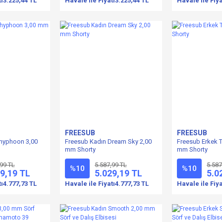
tı
3.225,44 TL
Havale ile Fiyatı
3.225,44 TL
Havale ile Fiya
FREESUB
FREESUB
hyphoon 3,00
Freesub Kadın Dream Sky 2,00
Freesub Erkek 
mm Shorty
mm Shorty
,99 TL
5.587,99 TL
5.587
%10
%10
9,19 TL
5.029,19 TL
5.0
tı
4.777,73 TL
Havale ile Fiyatı
4.777,73 TL
Havale ile Fiya