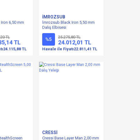
İMROZSUB
 Iron 6,50 mm
İmrozsub Black Iron 5,50 mm
Dalış Elbisesi
,20 TL
25.275,80 TL
%5
85,14 TL
24.012,01 TL
tı
24.115,88 TL
Havale ile Fiyatı
22.811,41 TL
CRESSİ
tealthScreen
Cressi Base Layer Man 2,00 mm