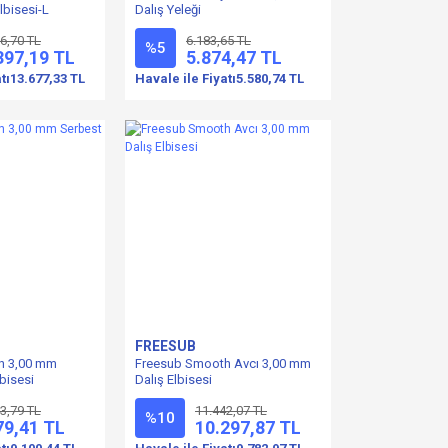
lbisesi-L
Dalış Yeleği
6,70 TL
6.183,65 TL
%5
397,19 TL
5.874,47 TL
tı
13.677,33 TL
Havale ile Fiyatı
5.580,74 TL
FREESUB
h 3,00 mm
Freesub Smooth Avcı 3,00 mm
bisesi
Dalış Elbisesi
3,79 TL
11.442,07 TL
%10
79,41 TL
10.297,87 TL