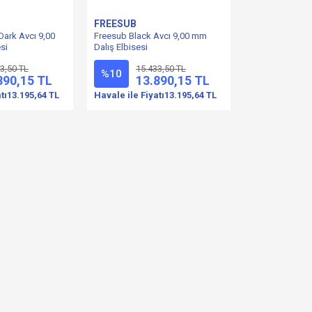
FREESUB
Dark Avcı 9,00
Freesub Black Avcı 9,00 mm
si
Dalış Elbisesi
3,50 TL
15.433,50 TL
%10
890,15 TL
13.890,15 TL
tı
13.195,64 TL
Havale ile Fiyatı
13.195,64 TL