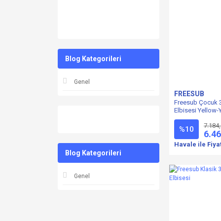
Blog Kategorileri
Genel
FREESUB
Freesub Çocuk 
Elbisesi Yellow
7.184
%10
6.46
Havale ile Fiya
Blog Kategorileri
Genel