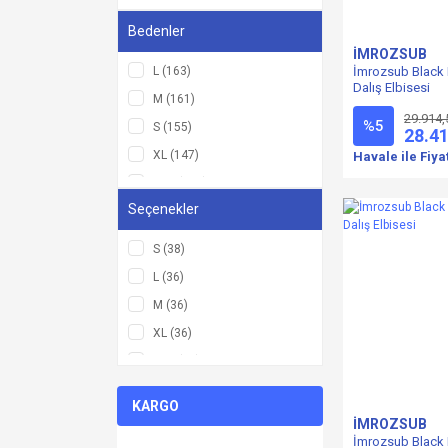
Hecs Aquatic (1)
Bedenler
İMROZSUB
İmrozsub Black 
L (163)
Dalış Elbisesi
M (161)
29.914,
%5
S (155)
28.4
XL (147)
Havale ile Fiya
XXL (130)
Seçenekler
XXXL (45)
2XL (22)
S (38)
XS (14)
L (36)
3XL (11)
M (36)
11-12 Yaş (2)
XL (36)
13-14 Yaş (2)
XXL (34)
15-16 Yaş (2)
XXXL (13)
KARGO
3-4 Yaş (2)
XS (11)
İMROZSUB
5-6 Yaş (2)
İmrozsub Black 
2 S (3)