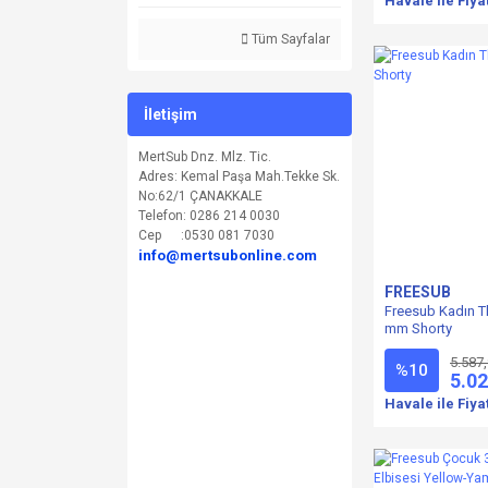
Havale ile Fiya
XXL BEDEN (1)
Tüm Sayfalar
XXXL BEDEN (1)
İletişim
MertSub Dnz. Mlz. Tic.
Adres: Kemal Paşa Mah.Tekke Sk.
No:62/1 ÇANAKKALE
Telefon: 0286 214 0030
Cep :0530 081 7030
info@mertsubonline.com
FREESUB
Freesub Kadın T
mm Shorty
5.587
%10
5.02
Havale ile Fiya