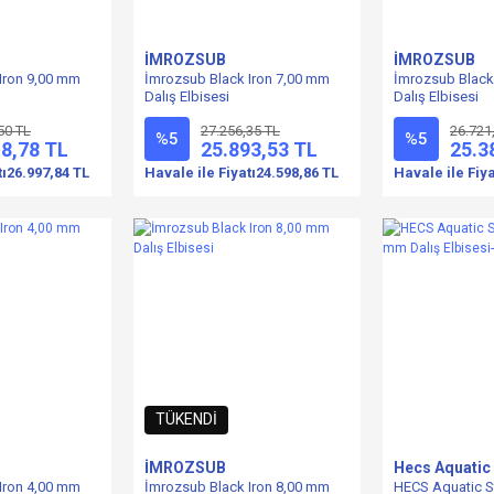
İMROZSUB
İMROZSUB
Iron 9,00 mm
İmrozsub Black Iron 7,00 mm
İmrozsub Black
Dalış Elbisesi
Dalış Elbisesi
50 TL
27.256,35 TL
26.721
%5
%5
18,78 TL
25.893,53 TL
25.3
tı
26.997,84 TL
Havale ile Fiyatı
24.598,86 TL
Havale ile Fiya
TÜKENDİ
İMROZSUB
Hecs Aquatic
Iron 4,00 mm
İmrozsub Black Iron 8,00 mm
HECS Aquatic S