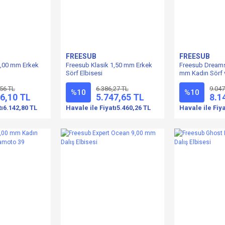
FREESUB
FREESUB
3,00 mm Erkek
Freesub Klasik 1,50 mm Erkek
Freesub Dreams
Sörf Elbisesi
mm Kadın Sörf v
,56 TL
6.386,27 TL
9.047
%10
%10
6,10 TL
5.747,65 TL
8.1
tı
6.142,80 TL
Havale ile Fiyatı
5.460,26 TL
Havale ile Fiya