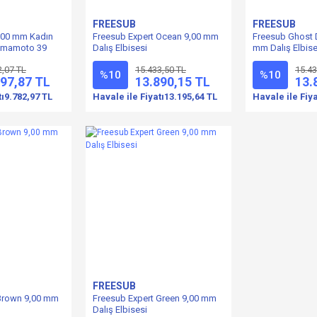
FREESUB
FREESUB
,00 mm Kadın
Freesub Expert Ocean 9,00 mm
Freesub Ghost 
Yamamoto 39
Dalış Elbisesi
mm Dalış Elbise
2,07 TL
15.433,50 TL
15.43
%10
%10
297,87 TL
13.890,15 TL
13.
tı
9.782,97 TL
Havale ile Fiyatı
13.195,64 TL
Havale ile Fiya
FREESUB
 Brown 9,00 mm
Freesub Expert Green 9,00 mm
Dalış Elbisesi