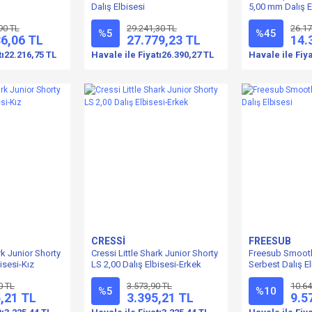
Dalış Elbisesi
5,00 mm Dalış E
90 TL
29.241,30 TL
26.17
%5
%45
86,06 TL
27.779,23 TL
14.
tı
22.216,75 TL
Havale ile Fiyatı
26.390,27 TL
Havale ile Fiya
CRESSİ
FREESUB
rk Junior Shorty
Cressi Little Shark Junior Shorty
Freesub Smoot
isesi-Kız
LS 2,00 Dalış Elbisesi-Erkek
Serbest Dalış El
0 TL
3.573,90 TL
10.64
%5
%10
,21 TL
3.395,21 TL
9.5