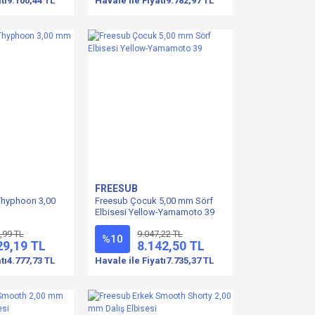
tı
9.100,44 TL
Havale ile Fiyatı
9.782,97 TL
FREESUB
Thyphoon 3,00
Freesub Çocuk 5,00 mm Sörf
Elbisesi Yellow-Yamamoto 39
,99 TL
9.047,22 TL
%10
29,19 TL
8.142,50 TL
tı
4.777,73 TL
Havale ile Fiyatı
7.735,37 TL