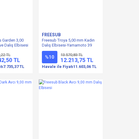
FREESUB
 Garden 3,00
Freesub Troya 5,00 mm Kadın
e Dalış Elbisesi
Dalış Elbisesi-Yamamoto 39
,22 TL
13.570,83 TL
%10
42,50 TL
12.213,75 TL
tı
7.735,37 TL
Havale ile Fiyatı
11.603,06 TL