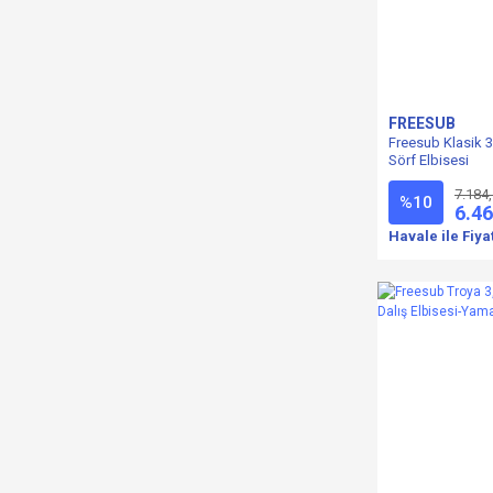
FREESUB
Freesub Klasik 
Sörf Elbisesi
7.184
%10
6.46
Havale ile Fiya