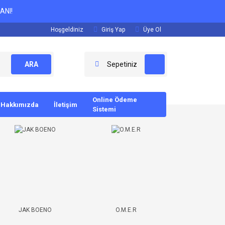
ANI!
Hoşgeldiniz
Giriş Yap
Üye Ol
ARA
Sepetiniz
Online Ödeme
Hakkımızda
İletişim
Sistemi
JAK BOENO
O.M.E.R