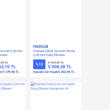
FREESUB
 Smooth 2,00 mm
Freesub Erkek Smooth Shorty
bisesi
2,00 mm Dalış Elbisesi
,55 TL
6.120,42 TL
%10
63,10 TL
5.508,38 TL
tı
7.279,94 TL
Havale ile Fiyatı
5.232,96 TL