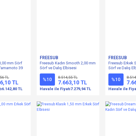
FREESUB
FREESUB
3,00 mm Sörf
Freesub Kadın Smooth 2,00 mm
Freesub Erkek
-Yamamoto 39
Sörf ve Dalış Elbisesi
Sörf ve Dalış El
,56 TL
8.514,55 TL
8.514
%10
%10
6,10 TL
7.663,10 TL
7.6
tı
6.142,80 TL
Havale ile Fiyatı
7.279,94 TL
Havale ile Fiya