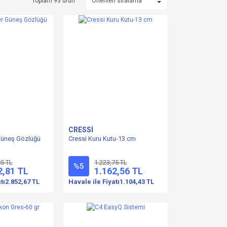
Toplam 93 ürün
CRESSİ
Güneş Gözlüğü
Cressi Kuru Kutu-13 cm
85 TL
1.223,75 TL
%5
2,81 TL
1.162,56 TL
tı
2.852,67 TL
Havale ile Fiyatı
1.104,43 TL