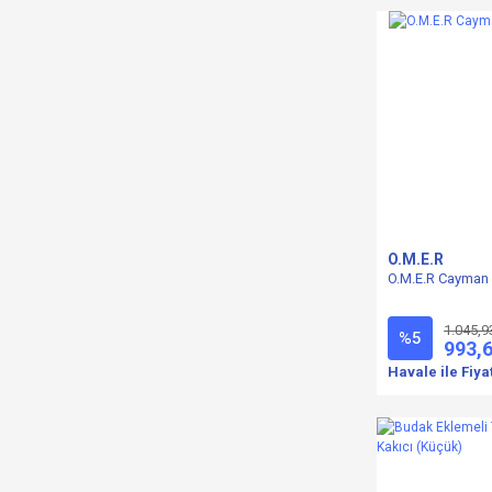
O.M.E.R
O.M.E.R Cayman 
1.045,9
%5
993,
Havale ile Fiya