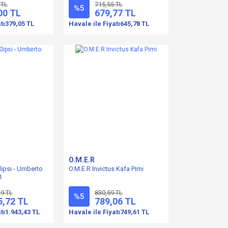
 TL
715,55 TL
%5
00 TL
679,77 TL
tı
379,05 TL
Havale ile Fiyatı
645,78 TL
O.M.E.R
lipsi - Umberto
O.M.E.R Invictus Kafa Pimi
1
39 TL
830,59 TL
%5
5,72 TL
789,06 TL
tı
1.943,43 TL
Havale ile Fiyatı
749,61 TL