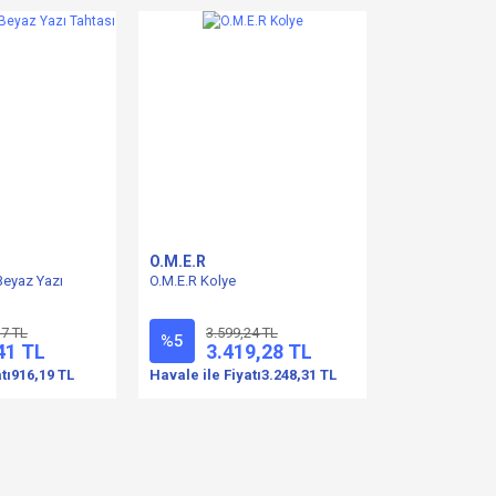
O.M.E.R
Beyaz Yazı
O.M.E.R Kolye
17 TL
3.599,24 TL
%5
41 TL
3.419,28 TL
tı
916,19 TL
Havale ile Fiyatı
3.248,31 TL