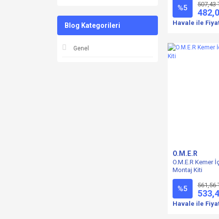
507,43 
%5
482,
Havale ile Fiya
Blog Kategorileri
Genel
O.M.E.R
O.M.E.R Kemer İ
Montaj Kiti
561,56 
%5
533,
Havale ile Fiya