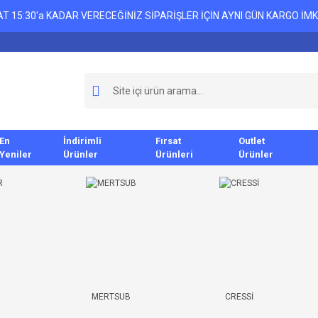
T 15:30'a KADAR VERECEĞİNİZ SİPARİŞLER İÇİN AYNI GÜN KARGO İMK
En
İndirimli
Fırsat
Outlet
Yeniler
Ürünler
Ürünleri
Ürünler
MERTSUB
CRESSİ