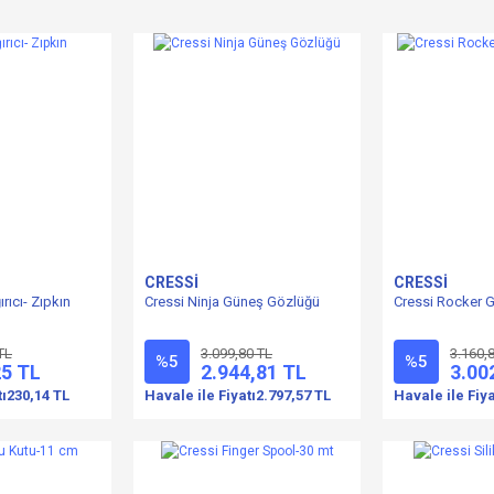
CRESSİ
CRESSİ
rıcı- Zıpkın
Cressi Ninja Güneş Gözlüğü
Cressi Rocker 
TL
3.099,80 TL
3.160,
%5
%5
25 TL
2.944,81 TL
3.00
tı
230,14 TL
Havale ile Fiyatı
2.797,57 TL
Havale ile Fiya