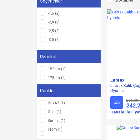
Stoktakiler
Seçenekler
DİVERMAN (1)
JAK BOENO (1)
-1,5 (2)
Panasonic (1)
-2,0 (2)
SEACSUB (1)
-2,5 (2)
SPORASUB (1)
-3,0 (2)
-3,5 (2)
Uzunluk
-4,0 (2)
-4,5 (2)
152cm (1)
-5,0 (2)
175cm (1)
Labrax
-5,5 (2)
Labrax Balık Çağı
Renkler
Uyumlu
-6,0 (2)
255,00 
10 cm (1)
%5
BEYAZ (1)
242,
3 UÇLU (1)
Gold (1)
Havale ile Fiya
4 UÇLU (1)
Kırmızı (1)
5 cm (1)
Krom (1)
5 UÇLU (1)
Mavi (1)