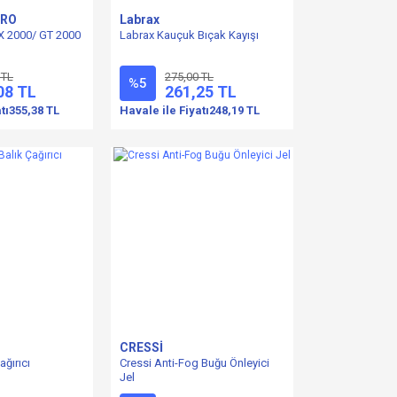
PRO
Labrax
X 2000/ GT 2000
Labrax Kauçuk Bıçak Kayışı
 TL
275,00 TL
%5
08 TL
261,25 TL
tı
355,38 TL
Havale ile Fiyatı
248,19 TL
CRESSİ
ğırıcı
Cressi Anti-Fog Buğu Önleyici
Jel