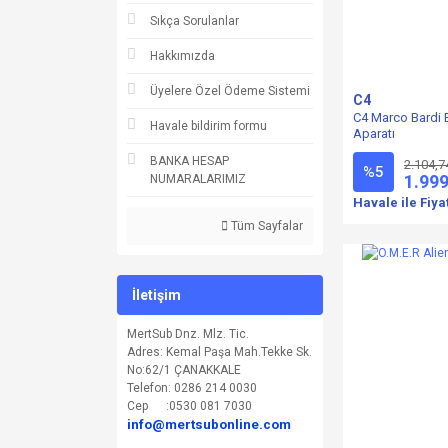
Sıkça Sorulanlar
Hakkımızda
Üyelere Özel Ödeme Sistemi
C4
C4 Marco Bardi 
Havale bildirim formu
Aparatı
BANKA HESAP
2.104,7
%5
1.999
NUMARALARIMIZ
Havale ile Fiya
Tüm Sayfalar
İletişim
MertSub Dnz. Mlz. Tic.
Adres: Kemal Paşa Mah.Tekke Sk.
No:62/1 ÇANAKKALE
Telefon: 0286 214 0030
Cep :0530 081 7030
info@mertsubonline.com