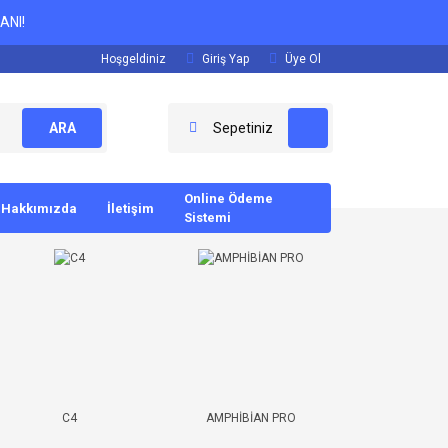
ANI!
Hoşgeldiniz
Giriş Yap
Üye Ol
ARA
Sepetiniz
Online Ödeme
Hakkımızda
İletişim
Sistemi
C4
AMPHİBİAN PRO