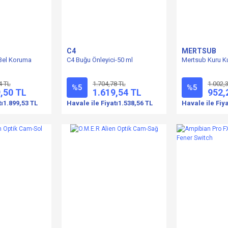
C4
MERTSUB
Bel Koruma
C4 Buğu Önleyici-50 ml
Mertsub Kuru K
4 TL
1.704,78 TL
1.002,
%5
%5
,50 TL
1.619,54 TL
952,
tı
1.899,53 TL
Havale ile Fiyatı
1.538,56 TL
Havale ile Fiya