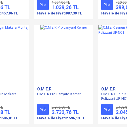
TL
1.094,06 TL
420,00
%5
%5
06 TL
1.039,36 TL
399,
tı
457,96 TL
Havale ile Fiyatı
987,39 TL
Havale ile Fiya
O.M.E.R
O.M.E.R
çin Makara
O.M.E.R Pro Lanyard Kemer
O.M.E.R Burun K
Pelizzari UP-NC
TL
2.876,59 TL
2.153,
%5
%5
48 TL
2.732,76 TL
2.04
tı
506,81 TL
Havale ile Fiyatı
2.596,13 TL
Havale ile Fiya