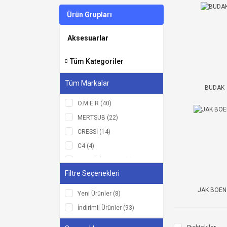
Ürün Grupları
Aksesuarlar
Tüm Kategoriler
Tüm Markalar
BUDAK
O.M.E.R (40)
MERTSUB (22)
CRESSİ (14)
C4 (4)
AMPHİBİAN PRO (2)
Filtre Seçenekleri
BUDAK (2)
Labrax (2)
JAK BOE
Yeni Ürünler (8)
Albastar (1)
İndirimli Ürünler (93)
Atisub (1)