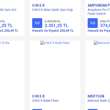
O.M.E.R
AMPHİBİAN 
ptik Cam-Sol
O.M.E.R Alien Optik Cam-Sağ
Ampibian Pro F
Fener Switch
0 TL
2.475,00 TL
393,77
%5
%5
,25 TL
2.351,25 TL
374,
tı
2.233,69 TL
Havale ile Fiyatı
2.233,69 TL
Havale ile Fiya
O.M.E.R
MERTSUB
O.M.E.R Balık Filesi
Mertsub Balık Ça