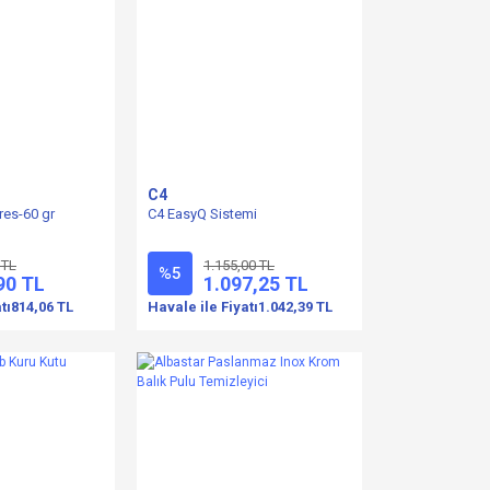
C4
res-60 gr
C4 EasyQ Sistemi
 TL
1.155,00 TL
%5
90 TL
1.097,25 TL
tı
814,06 TL
Havale ile Fiyatı
1.042,39 TL