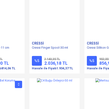
CRESSİ
CRESSİ
u-11 cm
Cressi Finger Spool-30 mt
Cressi Silikon G
TL
2.143,35 TL
902,00
%5
%5
90 TL
2.036,18 TL
856,
tı
814,06 TL
Havale ile Fiyatı
1.934,37 TL
Havale ile Fiya