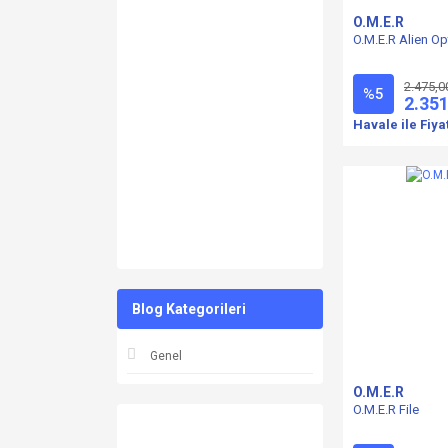
O.M.E.R
O.M.E.R Alien O
2.475,0
%5
2.351
Havale ile Fiya
Blog Kategorileri
Genel
O.M.E.R
O.M.E.R File