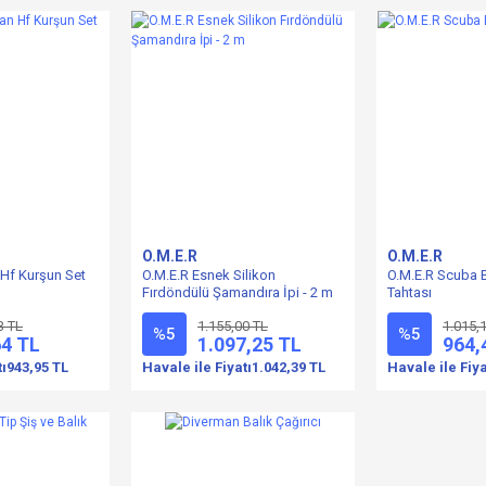
O.M.E.R
O.M.E.R
Hf Kurşun Set
O.M.E.R Esnek Silikon
O.M.E.R Scuba 
Fırdöndülü Şamandıra İpi - 2 m
Tahtası
3 TL
1.155,00 TL
1.015,
%5
%5
64 TL
1.097,25 TL
964,
tı
943,95 TL
Havale ile Fiyatı
1.042,39 TL
Havale ile Fiya