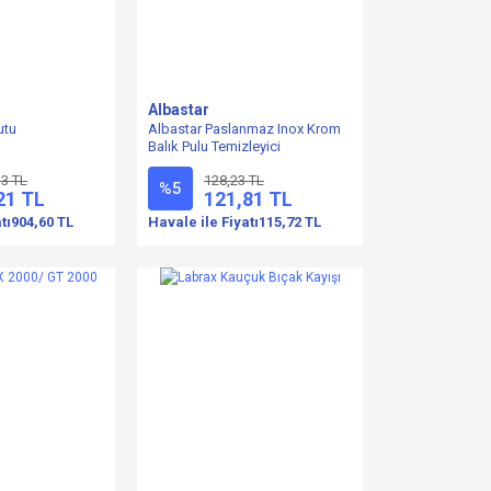
Albastar
utu
Albastar Paslanmaz Inox Krom
Balık Pulu Temizleyici
33 TL
128,23 TL
%5
21 TL
121,81 TL
tı
904,60 TL
Havale ile Fiyatı
115,72 TL