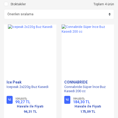
Stoktakiler
Toplam 4 ürün
Ice Peak
CONNABRİDE
Icepeak 2x220g Buz Kasedi
Connabride Süper İnce Buz
Kasedi 200 cc
104,50 TL
194,00 TL
%5
%5
99,27 TL
184,30 TL
Havale ile Fiyatı
Havale ile Fiyatı
94,31 TL
175,09 TL