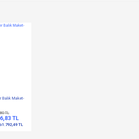
r Balık Maket-
,80 TL
6,83 TL
tı
1.792,49 TL