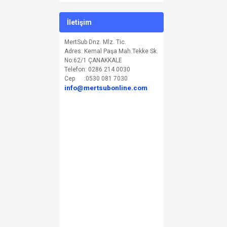
İletişim
MertSub Dnz. Mlz. Tic.
Adres: Kemal Paşa Mah.Tekke Sk.
No:62/1 ÇANAKKALE
Telefon: 0286 214 0030
Cep :0530 081 7030
info@mertsubonline.com