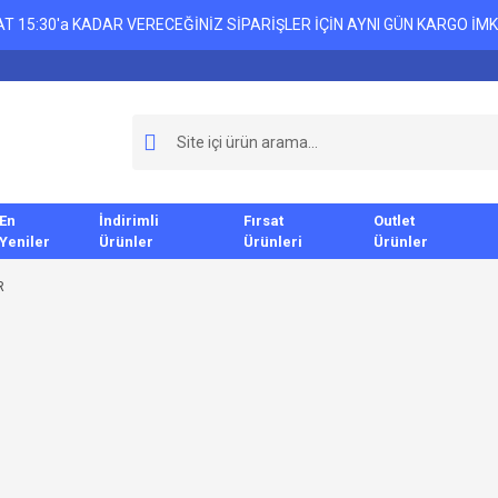
T 15:30'a KADAR VERECEĞİNİZ SİPARİŞLER İÇİN AYNI GÜN KARGO İMK
En
İndirimli
Fırsat
Outlet
Yeniler
Ürünler
Ürünleri
Ürünler