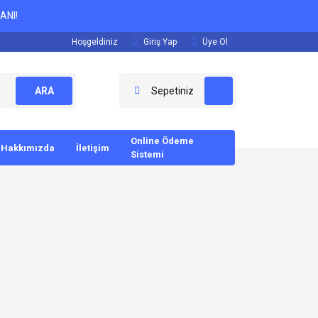
ANI!
Hoşgeldiniz
Giriş Yap
Üye Ol
ARA
Sepetiniz
Online Ödeme
Hakkımızda
İletişim
Sistemi