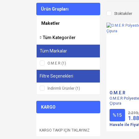
Ürün Grupları
Stoktakiler
Maketler
Tüm Kategoriler
Tüm Markalar
O.M.E.R (1)
Filtre Seçenekleri
İndirimli Ürünler (1)
O.M.E.R
O.M.E.R Polyeste
Çipura
KARGO
2.219
%15
1.88
Havale ile Fiya
KARGO TAKİP İÇİN TIKLAYINIZ