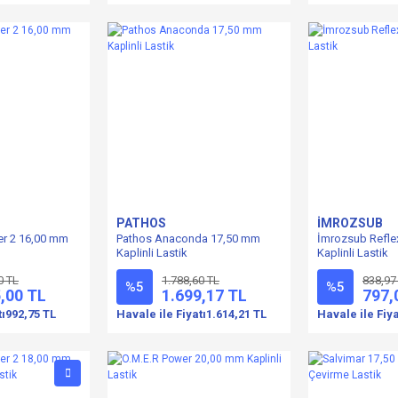
PATHOS
İMROZSUB
er 2 16,00 mm
Pathos Anaconda 17,50 mm
İmrozsub Refle
Kaplinli Lastik
Kaplinli Lastik
0 TL
1.788,60 TL
838,97
%5
%5
,00 TL
1.699,17 TL
797,
tı
992,75 TL
Havale ile Fiyatı
1.614,21 TL
Havale ile Fiya