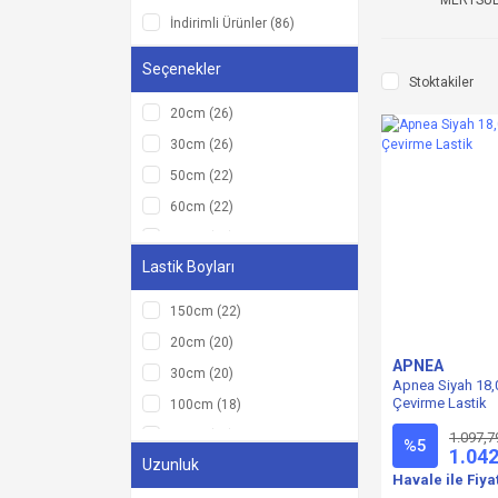
MERTSU
DUNLOP (5)
İndirimli Ürünler (86)
SALVİMAR (4)
Seçenekler
MERTSUB (2)
Stoktakiler
20cm (26)
30cm (26)
50cm (22)
60cm (22)
70cm (20)
Lastik Boyları
40cm (18)
100cm (17)
150cm (22)
10cm (17)
20cm (20)
110cm (17)
APNEA
30cm (20)
Apnea Siyah 18,
120cm (17)
Çevirme Lastik
100cm (18)
130cm (17)
10cm (18)
1.097,7
%5
1.042
140cm (17)
Uzunluk
110cm (18)
Havale ile Fiya
150cm (17)