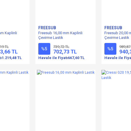
FREESUB
FREESUB
m Kaplinli
Freesub 16,00 mm Kaplinli
Freesub 20,00 m
Çevirme Lastik
Çevirme Lastik
,19 TL
739,72 TL
989,87
%5
%5
3,66 TL
702,73 TL
940,
tı
1.219,48 TL
Havale ile Fiyatı
667,60 TL
Havale ile Fiya