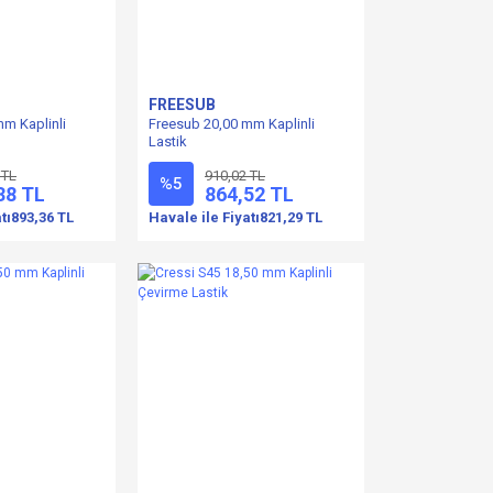
FREESUB
m Kaplinli
Freesub 20,00 mm Kaplinli
Lastik
 TL
910,02 TL
%5
38 TL
864,52 TL
tı
893,36 TL
Havale ile Fiyatı
821,29 TL