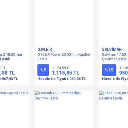
O.M.E.R
SALVİMAR
er 2 18,00 mm
O.M.E.R Power 20,00 mm Kaplinli
Salvimar 17,50 
 Lastik
Lastik
Çevirme Lastik
0 TL
1.174,58 TL
1.118
%5
%15
,88 TL
1.115,85 TL
950
tı
967,93 TL
Havale ile Fiyatı
1.060,06 TL
Havale ile Fiya