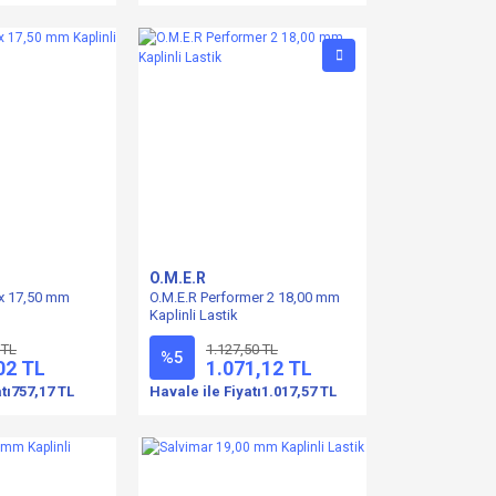
O.M.E.R
x 17,50 mm
O.M.E.R Performer 2 18,00 mm
Kaplinli Lastik
 TL
1.127,50 TL
%5
02 TL
1.071,12 TL
tı
757,17 TL
Havale ile Fiyatı
1.017,57 TL