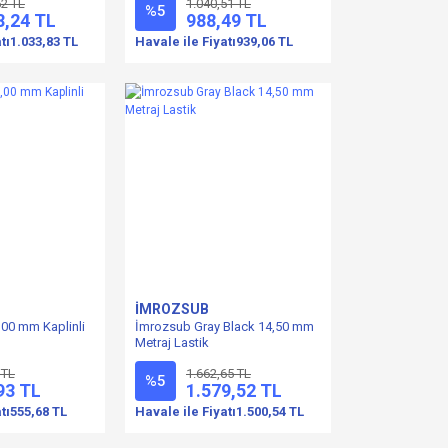
52 TL
1.040,51 TL
%5
8,24 TL
988,49 TL
tı
1.033,83 TL
Havale ile Fiyatı
939,06 TL
İMROZSUB
,00 mm Kaplinli
İmrozsub Gray Black 14,50 mm
Metraj Lastik
 TL
1.662,65 TL
%5
93 TL
1.579,52 TL
tı
555,68 TL
Havale ile Fiyatı
1.500,54 TL