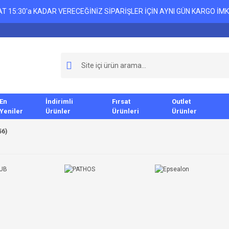
T 15:30'a KADAR VERECEĞİNİZ SİPARİŞLER İÇİN AYNI GÜN KARGO İMK
En
İndirimli
Fırsat
Outlet
Yeniler
Ürünler
Ürünleri
Ürünler
56)