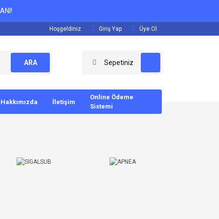
ANI!
Hoşgeldiniz
Giriş Yap
Üye Ol
ARA
Sepetiniz
Online Ödeme
Hakkımızda
İletişim
Sistemi