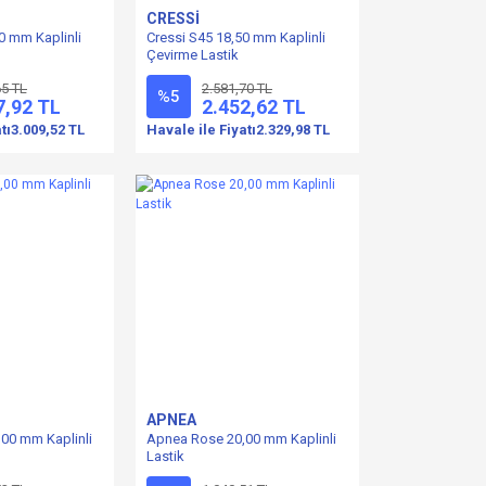
CRESSİ
0 mm Kaplinli
Cressi S45 18,50 mm Kaplinli
Çevirme Lastik
65 TL
2.581,70 TL
%5
7,92 TL
2.452,62 TL
tı
3.009,52 TL
Havale ile Fiyatı
2.329,98 TL
APNEA
,00 mm Kaplinli
Apnea Rose 20,00 mm Kaplinli
Lastik