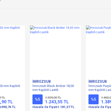
B
İMROZSUB
İMROZSUB
00 mm Kaplinli
İmrozsub Black Amber 18,00
İmrozsub Purpl
mm Kaplinli Lastik
mm Kaplinli Las
9 TL
1.309,00 TL
1.463,
%5
%5
,90 TL
1.243,55 TL
1.38
tı
990,76 TL
Havale ile Fiyatı
1.181,37 TL
Havale ile Fiya