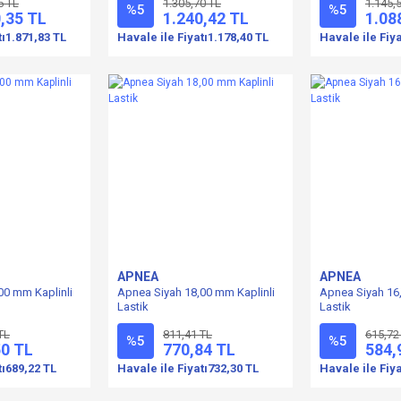
5 TL
1.305,70 TL
1.145,
%5
%5
,35 TL
1.240,42 TL
1.08
tı
1.871,83 TL
Havale ile Fiyatı
1.178,40 TL
Havale ile Fiya
APNEA
APNEA
00 mm Kaplinli
Apnea Siyah 18,00 mm Kaplinli
Apnea Siyah 16
Lastik
Lastik
TL
811,41 TL
615,72
%5
%5
50 TL
770,84 TL
584,
tı
689,22 TL
Havale ile Fiyatı
732,30 TL
Havale ile Fiya