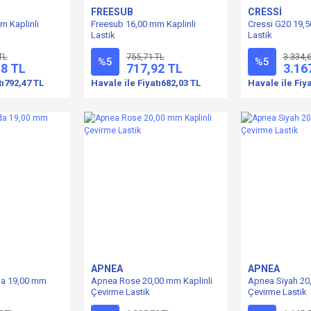
FREESUB
CRESSİ
m Kaplinli
Freesub 16,00 mm Kaplinli
Cressi G20 19,5
Lastik
Lastik
TL
755,71 TL
3.334,
%5
%5
18 TL
717,92 TL
3.16
tı
792,47 TL
Havale ile Fiyatı
682,03 TL
Havale ile Fiya
APNEA
APNEA
a 19,00 mm
Apnea Rose 20,00 mm Kaplinli
Apnea Siyah 20
Çevirme Lastik
Çevirme Lastik