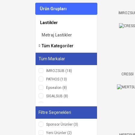
Ürün Grupları
İMROZSU
Lastikler
Metraj Lastikler
Tüm Kategoriler
Tüm Markalar
İMROZSUB (18)
CRESSİ
PATHOS (13)
Epsealon (8)
SİGALSUB (8)
APNEA (7)
Filtre Seçenekleri
CRESSİ (7)
O.M.E.R (7)
Sponsor Ürünler (3)
FREESUB (6)
Yeni Ürünler (2)