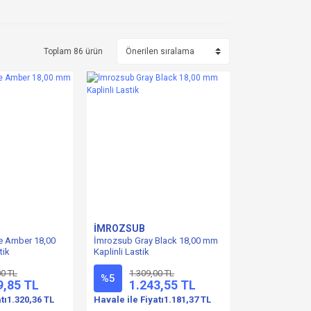
Toplam 86 ürün
İMROZSUB
e Amber 18,00
İmrozsub Gray Black 18,00 mm
tik
Kaplinli Lastik
00 TL
1.309,00 TL
%5
9,85 TL
1.243,55 TL
tı
1.320,36 TL
Havale ile Fiyatı
1.181,37 TL