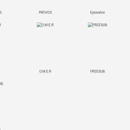
B
PATHOS
Epsealon
O.M.E.R
FREESUB