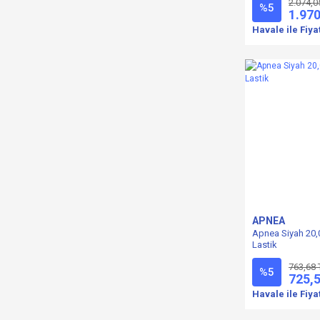
2.074,0
75cm (1)
%5
54CM (1)
1.970
Çift lastiğin boğulması (1)
56CM (1)
Havale ile Fiya
Tek lastiğin boğulması (1)
58CM (1)
62CM (1)
64CM (1)
66CM (1)
68 cm (1)
APNEA
Apnea Siyah 20,
Lastik
763,68 
%5
725,
Havale ile Fiya