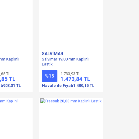
SALVİMAR
mm Kaplinli
Salvimar 19,00 mm Kaplinli
Lastik
,65 TL
1.733,93 TL
%15
,85 TL
1.473,84 TL
tı
903,31 TL
Havale ile Fiyatı
1.400,15 TL