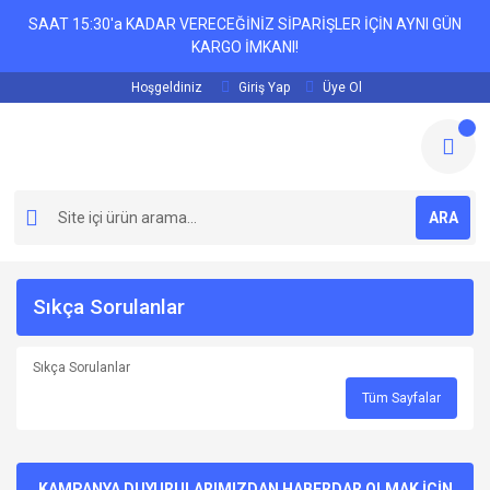
SAAT 15:30'a KADAR VERECEĞİNİZ SİPARİŞLER İÇİN AYNI GÜN
KARGO İMKANI!
Hoşgeldiniz
Giriş Yap
Üye Ol
ARA
Sıkça Sorulanlar
Sıkça Sorulanlar
Tüm Sayfalar
KAMPANYA DUYURULARIMIZDAN HABERDAR OLMAK İÇİN