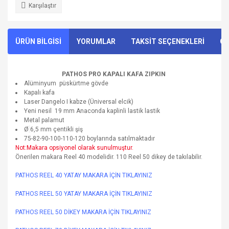
Karşılaştır
ÜRÜN BİLGİSİ
YORUMLAR
TAKSİT SEÇENEKLERİ
ÖN
PATHOS PRO KAPALI KAFA ZIPKIN
Alüminyum püskürtme gövde
Kapalı kafa
Laser Dangelo I kabze (Üniversal elcik)
Yeni nesil 19 mm Anaconda kaplinli lastik lastik
Metal palamut
Ø
6,5 mm çentikli şiş
75-82-90-100-110-120 boylarında satılmaktadır
Not:Makara opsiyonel olarak sunulmuştur.
Önerilen makara Reel 40 modelidir. 110 Reel 50 dikey de takılabilir.
PATHOS REEL 40 YATAY MAKARA İÇİN TIKLAYINIZ
PATHOS REEL 50 YATAY MAKARA İÇİN TIKLAYINIZ
PATHOS REEL 50 DİKEY MAKARA İÇİN TIKLAYINIZ