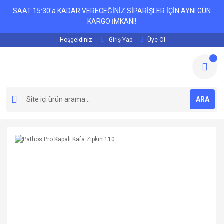
SAAT 15:30'a KADAR VERECEĞİNİZ SİPARİŞLER İÇİN AYNI GÜN
KARGO İMKANI!
Hoşgeldiniz
Giriş Yap
Üye Ol
ARA