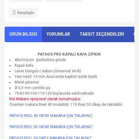
Karşılaştır
ÜRÜN BİLGİSİ
YORUMLAR
TAKSİT SEÇENEKLERİ
ÖN
PATHOS PRO KAPALI KAFA ZIPKIN
Alüminyum püskürtme gövde
Kapalı kafa
Laser Dangelo I kabze (Üniversal elcik)
Yeni nesil 19 mm Anaconda kaplinli lastik lastik
Metal palamut
Ø
6,5 mm çentikli şiş
75-82-90-100-110-120 boylarında satılmaktadır
Not:Makara opsiyonel olarak sunulmuştur.
Önerilen makara Reel 40 modelidir. 110 Reel 50 dikey de takılabilir.
PATHOS REEL 40 YATAY MAKARA İÇİN TIKLAYINIZ
PATHOS REEL 50 YATAY MAKARA İÇİN TIKLAYINIZ
PATHOS REEL 50 DİKEY MAKARA İÇİN TIKLAYINIZ