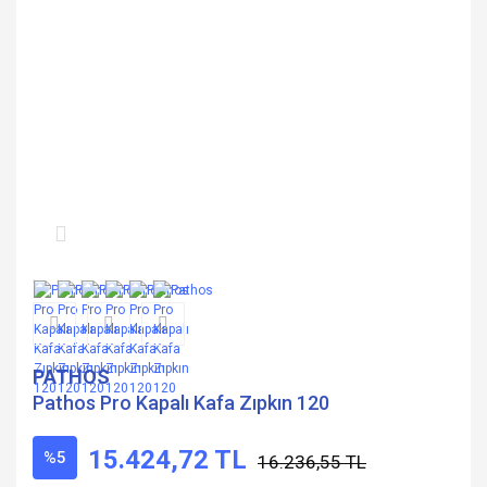
PATHOS
Pathos Pro Kapalı Kafa Zıpkın 120
15.424,72 TL
%5
16.236,55 TL