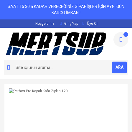
SAAT 15:30'a KADAR VERECEĞİNİZ SİPARİŞLER İÇİN AYNI GÜN
KARGO İMKANI!
Hoşgeldiniz
Giriş Yap
Üye Ol
ARA