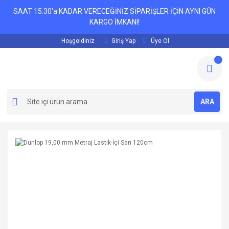
SAAT 15:30'a KADAR VERECEĞİNİZ SİPARİŞLER İÇİN AYNI GÜN
KARGO İMKANI!
Hoşgeldiniz
Giriş Yap
Üye Ol
ARA