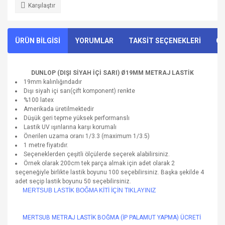
Karşılaştır
ÜRÜN BİLGİSİ
YORUMLAR
TAKSİT SEÇENEKLERİ
ÖN
DUNLOP (DIŞI SİYAH İÇİ SARI) Ø19MM METRAJ LASTİK
19mm kalınlığındadır
Dışı siyah içi sarı(çift komponent) renkte
%100 latex
Amerikada üretilmektedir
Düşük geri tepme yüksek performanslı
Lastik UV ışınlarına karşı korumalı
Önerilen uzama oranı 1/3.3 (maximum 1/3.5)
1 metre fiyatıdır.
Seçeneklerden çeşitli ölçülerde seçerek alabilirsiniz.
Örnek olarak 200cm tek parça almak için adet olarak 2
seçeneğiyle birlikte lastik boyunu 100 seçebilirsiniz. Başka şekilde 4
adet seçip lastik boyunu 50 seçebilirsiniz.
MERTSUB LASTİK BOĞMA KİTİ İÇİN TIKLAYINIZ
MERTSUB METRAJ LASTİK BOĞMA (İP PALAMUT YAPMA) ÜCRETİ