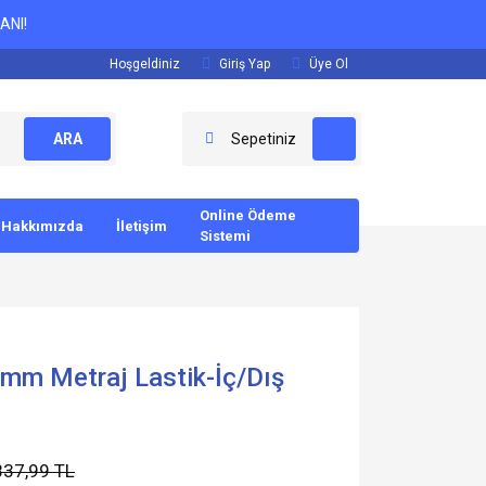
ANI!
Hoşgeldiniz
Giriş Yap
Üye Ol
ARA
Sepetiniz
Online Ödeme
Hakkımızda
İletişim
Sistemi
 mm Metraj Lastik-İç/Dış
837,99 TL