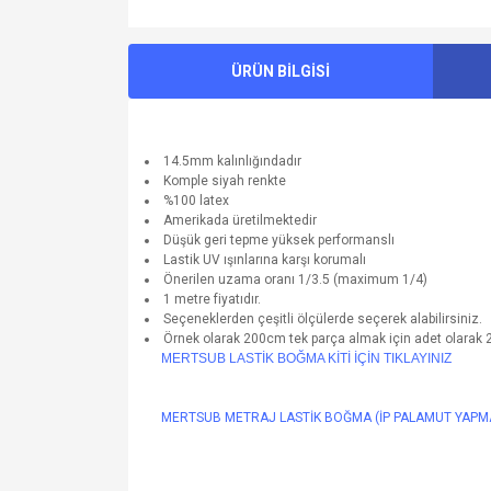
ÜRÜN BİLGİSİ
14.5mm kalınlığındadır
Komple siyah renkte
%100 latex
Amerikada üretilmektedir
Düşük geri tepme yüksek performanslı
Lastik UV ışınlarına karşı korumalı
Önerilen uzama oranı 1/3.5 (maximum 1/4)
1 metre fiyatıdır.
Seçeneklerden çeşitli ölçülerde seçerek alabilirsiniz.
Örnek olarak 200cm tek parça almak için adet olarak 2 
MERTSUB LASTİK BOĞMA KİTİ İÇİN TIKLAYINIZ
MERTSUB METRAJ LASTİK BOĞMA (İP PALAMUT YAPM