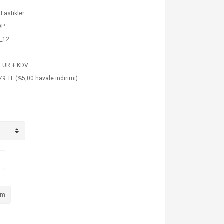
 Lastikler
OP
_12
 EUR + KDV
79 TL (%5,00 havale indirimi)
im