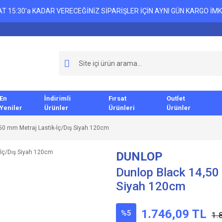
T 15:30'a KADAR VERECEĞİNİZ SİPARİŞLER İÇİN AYNI GÜN KARGO İMK
En
İndirimli
Fırsat
Outlet
Yeniler
Ürünler
Ürünleri
Ürünler
50 mm Metraj Lastik-İç/Dış Siyah 120cm
DUNLOP
Dunlop Black 14,50
Siyah 120cm
1.746,09 TL
%5
1.