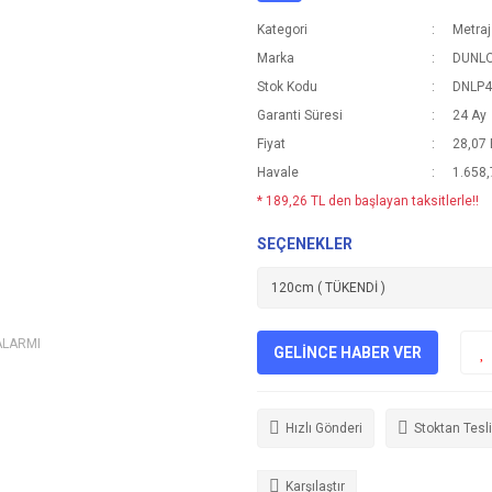
Kategori
Metraj
Marka
DUNL
Stok Kodu
DNLP4
Garanti Süresi
24 Ay
Fiyat
28,07
Havale
1.658,
* 189,26 TL den başlayan taksitlerle!!
SEÇENEKLER
ALARMI
GELİNCE HABER VER
Hızlı Gönderi
Stoktan Tesl
Karşılaştır