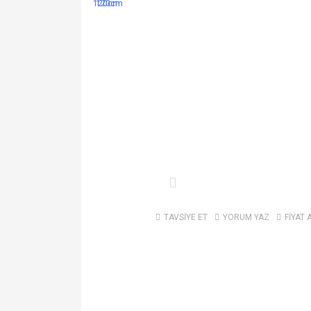
TAVSİYE ET
YORUM YAZ
FİYAT 