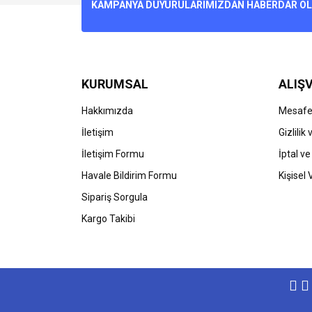
Ürün resmi kalitesiz, bozuk veya görüntülenemiyo
KAMPANYA DUYURULARIMIZDAN HABERDAR OLMA
Ürün açıklamasında eksik bilgiler bulunuyor.
Ürün bilgilerinde hatalar bulunuyor.
Ürün fiyatı diğer sitelerden daha pahalı.
Bu ürüne benzer farklı alternatifler olmalı.
KURUMSAL
ALIŞV
Hakkımızda
Mesafel
İletişim
Gizlilik
İletişim Formu
İptal ve
Havale Bildirim Formu
Kişisel 
Sipariş Sorgula
Kargo Takibi