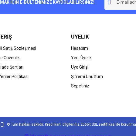
r.
K İÇİN E-BÜLTENİMİZE KAYDOLABİLİRSİNİZ!
Yorum Yaz
ERİŞ
ÜYELİK
i Satış Sözleşmesi
Hesabım
 ve Güvenlik
Yeni Üyelik
 İade Şartları
Üye Girişi
Gönder
Veriler Politikası
Şifremi Unuttum
Sepetiniz
© Tüm hakları saklıdır. Kredi kartı bilgileriniz 256bit SSL sertifikası ile korunma