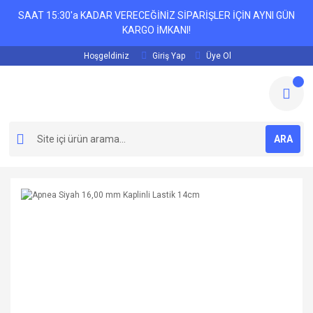
SAAT 15:30'a KADAR VERECEĞİNİZ SİPARİŞLER İÇİN AYNI GÜN
KARGO İMKANI!
Hoşgeldiniz
Giriş Yap
Üye Ol
ARA