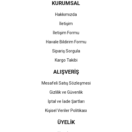
KURUMSAL
Ürün fiyatı diğer sitelerden daha pahalı.
Bu ürüne benzer farklı alternatifler olmalı.
Hakkımızda
İletişim
İletişim Formu
Havale Bildirim Formu
Gönder
Sipariş Sorgula
Kargo Takibi
ALIŞVERİŞ
Mesafeli Satış Sözleşmesi
Gizlilik ve Güvenlik
İptal ve İade Şartları
Kişisel Veriler Politikası
ÜYELİK