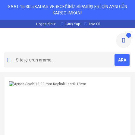
SAAT 15:30'a KADAR VERECEĞİNİZ SİPARİŞLER İÇİN AYNI GÜN
KARGO İMKANI!
Hoşgeldiniz
Giriş Yap
Üye Ol
ARA