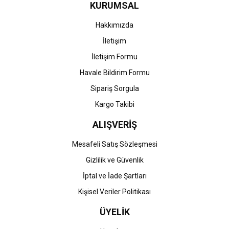
KURUMSAL
Ürün fiyatı diğer sitelerden daha pahalı.
Bu ürüne benzer farklı alternatifler olmalı.
Hakkımızda
İletişim
İletişim Formu
Havale Bildirim Formu
Gönder
Sipariş Sorgula
Kargo Takibi
ALIŞVERİŞ
Mesafeli Satış Sözleşmesi
Gizlilik ve Güvenlik
İptal ve İade Şartları
Kişisel Veriler Politikası
ÜYELİK