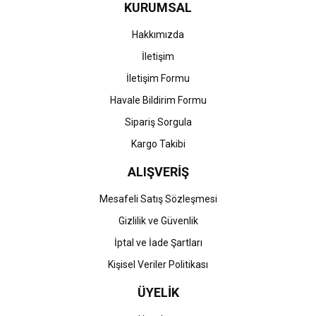
KURUMSAL
Ürün fiyatı diğer sitelerden daha pahalı.
Bu ürüne benzer farklı alternatifler olmalı.
Hakkımızda
İletişim
İletişim Formu
Havale Bildirim Formu
Gönder
Sipariş Sorgula
Kargo Takibi
ALIŞVERİŞ
Mesafeli Satış Sözleşmesi
Gizlilik ve Güvenlik
İptal ve İade Şartları
Kişisel Veriler Politikası
ÜYELİK