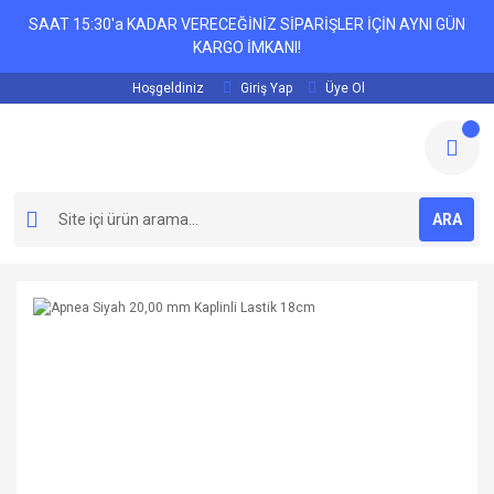
SAAT 15:30'a KADAR VERECEĞİNİZ SİPARİŞLER İÇİN AYNI GÜN
KARGO İMKANI!
Hoşgeldiniz
Giriş Yap
Üye Ol
ARA