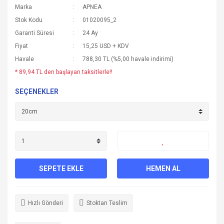
Marka
APNEA
Stok Kodu
01020095_2
Garanti Süresi
24 Ay
Fiyat
15,25 USD + KDV
Havale
788,30 TL (%5,00 havale indirimi)
* 89,94 TL den başlayan taksitlerle!!
SEÇENEKLER
SEPETE EKLE
HEMEN AL
Hızlı Gönderi
Stoktan Teslim