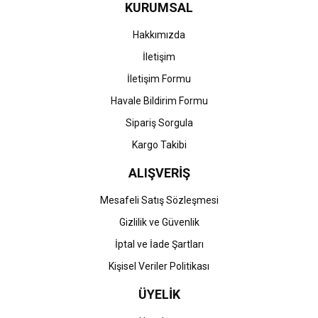
KURUMSAL
Ürün fiyatı diğer sitelerden daha pahalı.
Bu ürüne benzer farklı alternatifler olmalı.
Hakkımızda
İletişim
İletişim Formu
Havale Bildirim Formu
Gönder
Sipariş Sorgula
Kargo Takibi
ALIŞVERİŞ
Mesafeli Satış Sözleşmesi
Gizlilik ve Güvenlik
İptal ve İade Şartları
Kişisel Veriler Politikası
ÜYELİK