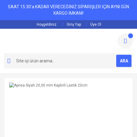
SAAT 15:30'a KADAR VERECEĞİNİZ SİPARİŞLER İÇİN AYNI GÜN
KARGO İMKANI!
Hoşgeldiniz
Giriş Yap
Üye Ol
ARA