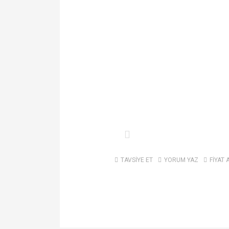
TAVSİYE ET
YORUM YAZ
FİYAT 