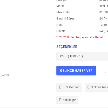
Marka
APNE
Stok Kodu
01020
Garanti Süresi
24 Ay
Fiyat
12,50
Havale
646,14
* 73,72 TL den başlayan taksitlerle!!
SEÇENEKLER
GELİNCE HABER VER
ALARMI
Hızlı Gönderi
Stoktan Tesl
Karşılaştır