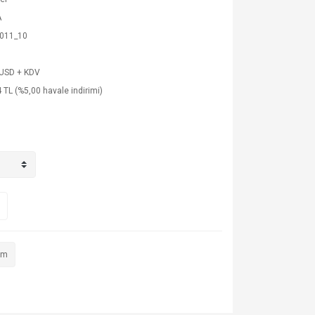
A
011_10
 USD + KDV
 TL (%5,00 havale indirimi)
im