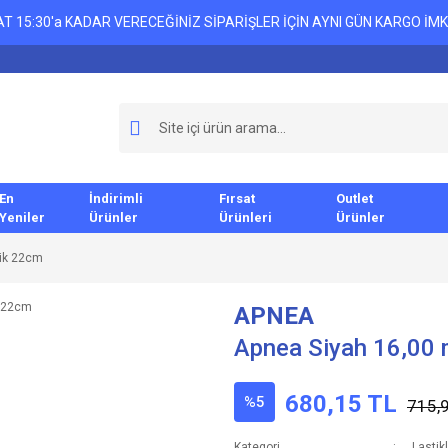
T 15:30'a KADAR VERECEĞİNİZ SİPARİŞLER İÇİN AYNI GÜN KARGO İMK
En
İndirimli
Fırsat
Outlet
Yeniler
Ürünler
Ürünleri
Ürünler
tik 22cm
APNEA
Apnea Siyah 16,00 
680,15 TL
%5
715,
Kategori
Lastik