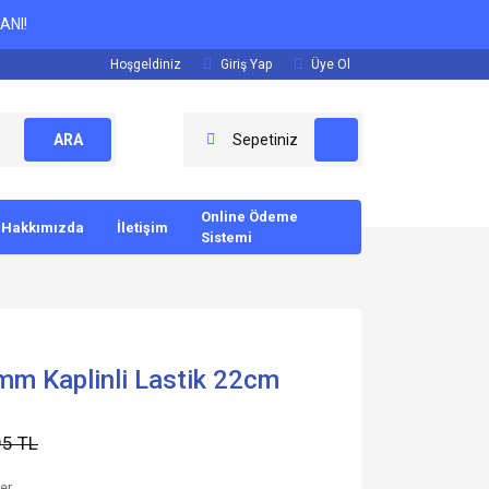
ANI!
Hoşgeldiniz
Giriş Yap
Üye Ol
ARA
Sepetiniz
Online Ödeme
Hakkımızda
İletişim
Sistemi
mm Kaplinli Lastik 22cm
95 TL
ler