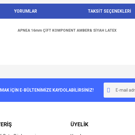
YORUMLAR
TAKSİT SEÇENEKLERİ
APNEA 16mm ÇİFT KOMPONENT AMBER& SİYAH LATEX
e diğer konularda yetersiz gördüğünüz noktaları öneri formunu kullanarak tarafımı
Bu ürüne ilk yorumu siz yapın!
r.
K İÇİN E-BÜLTENİMİZE KAYDOLABİLİRSİNİZ!
Yorum Yaz
ERİŞ
ÜYELİK