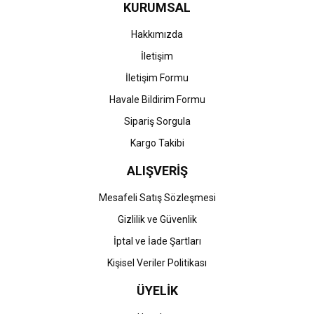
KURUMSAL
Ürün fiyatı diğer sitelerden daha pahalı.
Bu ürüne benzer farklı alternatifler olmalı.
Hakkımızda
İletişim
İletişim Formu
Havale Bildirim Formu
Gönder
Sipariş Sorgula
Kargo Takibi
ALIŞVERİŞ
Mesafeli Satış Sözleşmesi
Gizlilik ve Güvenlik
İptal ve İade Şartları
Kişisel Veriler Politikası
ÜYELİK