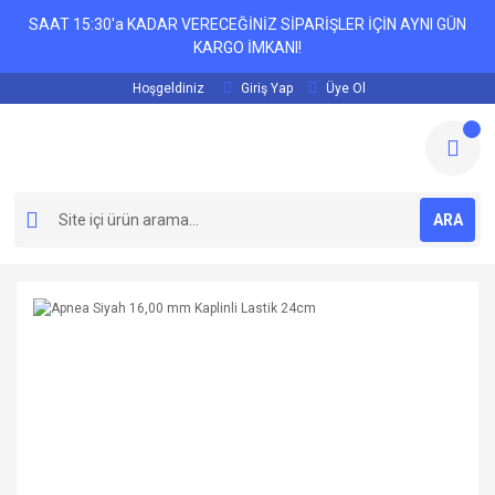
SAAT 15:30'a KADAR VERECEĞİNİZ SİPARİŞLER İÇİN AYNI GÜN
KARGO İMKANI!
Hoşgeldiniz
Giriş Yap
Üye Ol
ARA