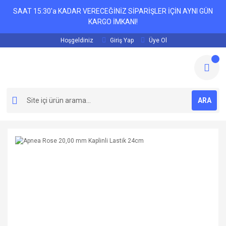
SAAT 15:30'a KADAR VERECEĞİNİZ SİPARİŞLER İÇİN AYNI GÜN
KARGO İMKANI!
Hoşgeldiniz
Giriş Yap
Üye Ol
ARA