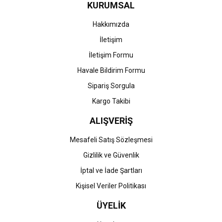
KURUMSAL
Ürün fiyatı diğer sitelerden daha pahalı.
Bu ürüne benzer farklı alternatifler olmalı.
Hakkımızda
İletişim
İletişim Formu
Havale Bildirim Formu
Gönder
Sipariş Sorgula
Kargo Takibi
ALIŞVERİŞ
Mesafeli Satış Sözleşmesi
Gizlilik ve Güvenlik
İptal ve İade Şartları
Kişisel Veriler Politikası
ÜYELİK