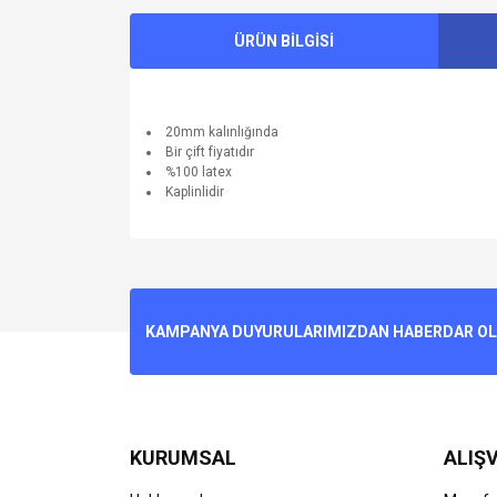
ÜRÜN BİLGİSİ
20mm kalınlığında
Bir çift fiyatıdır
%100 latex
Kaplinlidir
Bu ürünün fiyat bilgisi, resim, ürün açıklamalarında v
Görüş ve önerileriniz için teşekkür ederiz.
Ürün resmi kalitesiz, bozuk veya görüntülenemiyo
KAMPANYA DUYURULARIMIZDAN HABERDAR OLMA
Ürün açıklamasında eksik bilgiler bulunuyor.
Ürün bilgilerinde hatalar bulunuyor.
Ürün fiyatı diğer sitelerden daha pahalı.
Bu ürüne benzer farklı alternatifler olmalı.
KURUMSAL
ALIŞV