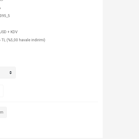
A
095_5
 USD + KDV
 TL (%5,00 havale indirimi)
im