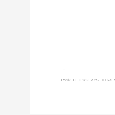
TAVSİYE ET
YORUM YAZ
FİYAT 