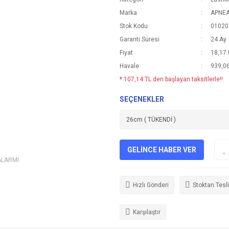
Marka
APNE
Stok Kodu
01020
Garanti Süresi
24 Ay
Fiyat
18,17
Havale
939,06
* 107,14 TL den başlayan taksitlerle!!
SEÇENEKLER
GELİNCE HABER VER
ALARMI
Hızlı Gönderi
Stoktan Tesl
Karşılaştır