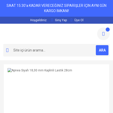
SAAT 15:30'a KADAR VERECEĞİNİZ SİPARİŞLER İÇİN AYNI GÜN
KARGO İMKANI!
Hoşgeldiniz
Giriş Yap
Üye Ol
ARA