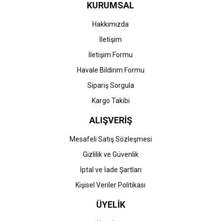
KURUMSAL
Ürün fiyatı diğer sitelerden daha pahalı.
Bu ürüne benzer farklı alternatifler olmalı.
Hakkımızda
İletişim
İletişim Formu
Havale Bildirim Formu
Gönder
Sipariş Sorgula
Kargo Takibi
ALIŞVERİŞ
Mesafeli Satış Sözleşmesi
Gizlilik ve Güvenlik
İptal ve İade Şartları
Kişisel Veriler Politikası
ÜYELİK