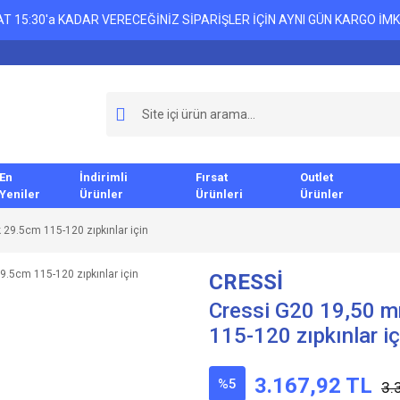
T 15:30'a KADAR VERECEĞİNİZ SİPARİŞLER İÇİN AYNI GÜN KARGO İMK
En
İndirimli
Fırsat
Outlet
Yeniler
Ürünler
Ürünleri
Ürünler
 29.5cm 115-120 zıpkınlar için
CRESSİ
Cressi G20 19,50 m
115-120 zıpkınlar iç
3.167,92 TL
%5
3.