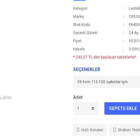
Kategori
Lastik
Marka
CRESS
Stok Kodu
FA400
Garanti Süresi
24 Ay
Fiyat
50,53
Havale
3.009,
* 343,37 TL den başlayan taksitlerle!!
SEÇENEKLER
Adet
ALARMI
SEPETE EKLE
Hızlı Gönderi
Stoktan Tesl