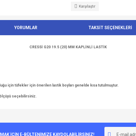
Karşılaştır
YORUMLAR
TAKSİT SEÇENEKLERİ
CRESSİ G20 19.5 (20) MM KAPLİNLİ LASTİK
u için tüfekler için önerilen lastik boyları genelde kısa tutulmuştur.
 ölçüyü seçebilirsiniz.
e diğer konularda yetersiz gördüğünüz noktaları öneri formunu kullanarak tarafımı
Bu ürüne ilk yorumu siz yapın!
r.
K İÇİN E-BÜLTENİMİZE KAYDOLABİLİRSİNİZ!