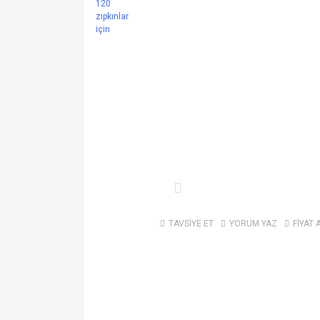
TAVSİYE ET
YORUM YAZ
FİYAT 