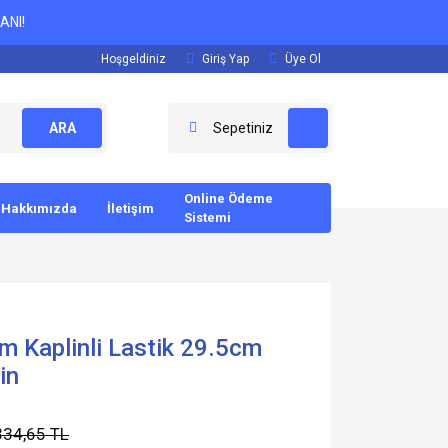
ANI!
Hoşgeldiniz
Giriş Yap
Üye Ol
ARA
Sepetiniz
Online Ödeme
Hakkımızda
İletişim
Sistemi
m Kaplinli Lastik 29.5cm
in
334,65 TL