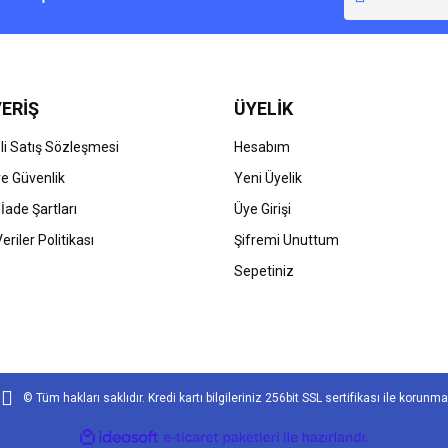
Yorum Yaz
ERİŞ
ÜYELİK
i Satış Sözleşmesi
Hesabım
 ve Güvenlik
Yeni Üyelik
 İade Şartları
Üye Girişi
Gönder
Veriler Politikası
Şifremi Unuttum
Sepetiniz
© Tüm hakları saklıdır. Kredi kartı bilgileriniz 256bit SSL sertifikası ile korunma
ile
ideasoft
e-