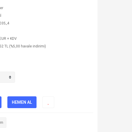
ler
İ
035_4
 EUR + KDV
52 TL (%5,00 havale indirimi)
HEMEN AL
im