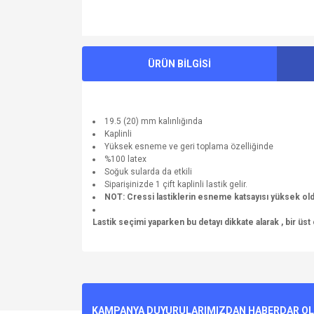
ÜRÜN BİLGİSİ
19.5 (20) mm kalınlığında
Kaplinli
Yüksek esneme ve geri toplama özelliğinde
%100 latex
Soğuk sularda da etkili
Siparişinizde 1 çift kaplinli lastik gelir.
NOT: Cressi lastiklerin esneme katsayısı yüksek olduğ
Lastik seçimi yaparken bu detayı dikkate alarak , bir üst
Bu ürünün fiyat bilgisi, resim, ürün açıklamalarında v
Görüş ve önerileriniz için teşekkür ederiz.
Ürün resmi kalitesiz, bozuk veya görüntülenemiyo
KAMPANYA DUYURULARIMIZDAN HABERDAR OLMA