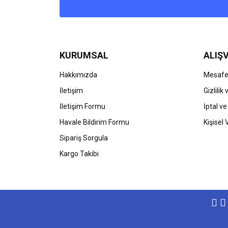
Ürün açıklamasında eksik bilgiler bulunuyor.
Ürün bilgilerinde hatalar bulunuyor.
Ürün fiyatı diğer sitelerden daha pahalı.
Bu ürüne benzer farklı alternatifler olmalı.
KURUMSAL
ALIŞV
Hakkımızda
Mesafel
İletişim
Gizlilik
İletişim Formu
İptal ve
Havale Bildirim Formu
Kişisel 
Sipariş Sorgula
Kargo Takibi