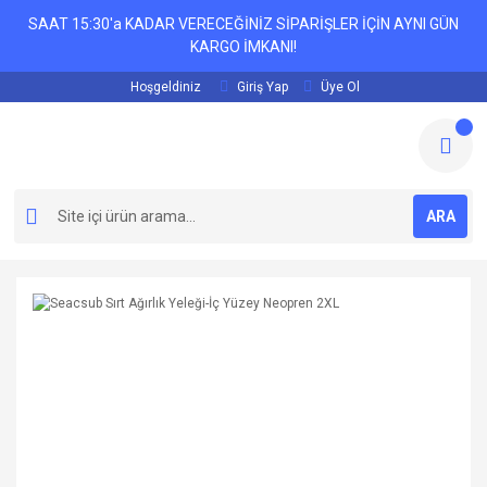
SAAT 15:30'a KADAR VERECEĞİNİZ SİPARİŞLER İÇİN AYNI GÜN
KARGO İMKANI!
Hoşgeldiniz
Giriş Yap
Üye Ol
ARA