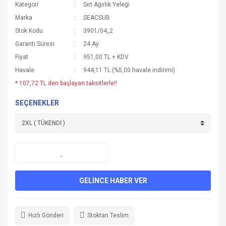
Kategori
Sırt Ağırlık Yeleği
Marka
SEACSUB
Stok Kodu
3901/04_2
Garanti Süresi
24 Ay
Fiyat
951,00 TL + KDV
Havale
944,11 TL (%5,00 havale indirimi)
* 107,72 TL den başlayan taksitlerle!!
SEÇENEKLER
GELİNCE HABER VER
Hızlı Gönderi
Stoktan Teslim