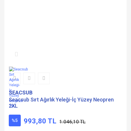
SEACSUB
Seacsub Sırt Ağırlık Yeleği-İç Yüzey Neopren
2XL
993,80 TL
%5
1.046,10 TL