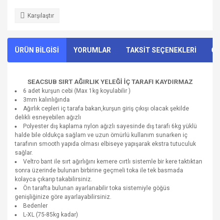
Karşılaştır
ÜRÜN BİLGİSİ
YORUMLAR
TAKSİT SEÇENEKLERİ
ÖN
SEACSUB SIRT AĞIRLIK YELEĞİ İÇ TARAFI KAYDIRMAZ
6 adet kurşun cebi (Max 1kg koyulabilir )
3mm kalınlığında
Ağırlık cepleri iç tarafa bakan,kurşun giriş çıkışı olacak şekilde
delikli esneyebilen ağızlı
Polyester dış kaplama nylon ağızlı sayesinde dış tarafı 6kg yüklü
halde bile oldukça sağlam ve uzun ömürlü kullanım sunarken iç
tarafının smooth yapıda olması elbiseye yapışarak ekstra tutuculuk
sağlar.
Veltro bant ile sırt ağırlığını kemere cırtlı sistemle bir kere taktıktan
sonra üzerinde bulunan birbirine geçmeli toka ile tek basmada
kolayca çıkarıp takabilirsiniz.
Ön tarafta bulunan ayarlanabilir toka sistemiyle göğüs
genişliğinize göre ayarlayabilirsiniz.
Bedenler
L-XL (75-85kg kadar)