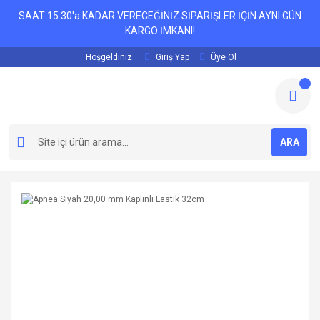
SAAT 15:30'a KADAR VERECEĞİNİZ SİPARİŞLER İÇİN AYNI GÜN
KARGO İMKANI!
Hoşgeldiniz
Giriş Yap
Üye Ol
ARA