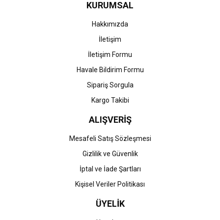
KURUMSAL
Ürün fiyatı diğer sitelerden daha pahalı.
Bu ürüne benzer farklı alternatifler olmalı.
Hakkımızda
İletişim
İletişim Formu
Havale Bildirim Formu
Gönder
Sipariş Sorgula
Kargo Takibi
ALIŞVERİŞ
Mesafeli Satış Sözleşmesi
Gizlilik ve Güvenlik
İptal ve İade Şartları
Kişisel Veriler Politikası
ÜYELİK