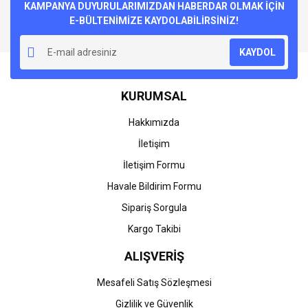
Görüş ve önerileriniz için teşekkür ederiz.
KAMPANYA DUYURULARIMIZDAN HABERDAR OLMAK İÇİN
E-BÜLTENİMİZE KAYDOLABİLİRSİNİZ!
Yorum Yaz
Ürün resmi kalitesiz, bozuk veya görüntülenemiyor.
KAYDOL
Ürün açıklamasında eksik bilgiler bulunuyor.
Ürün bilgilerinde hatalar bulunuyor.
KURUMSAL
Ürün fiyatı diğer sitelerden daha pahalı.
Bu ürüne benzer farklı alternatifler olmalı.
Hakkımızda
İletişim
İletişim Formu
Havale Bildirim Formu
Gönder
Sipariş Sorgula
Kargo Takibi
ALIŞVERİŞ
Mesafeli Satış Sözleşmesi
Gizlilik ve Güvenlik