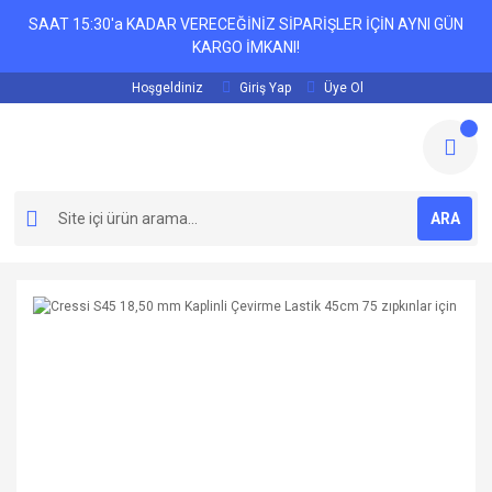
SAAT 15:30'a KADAR VERECEĞİNİZ SİPARİŞLER İÇİN AYNI GÜN
KARGO İMKANI!
Hoşgeldiniz
Giriş Yap
Üye Ol
ARA