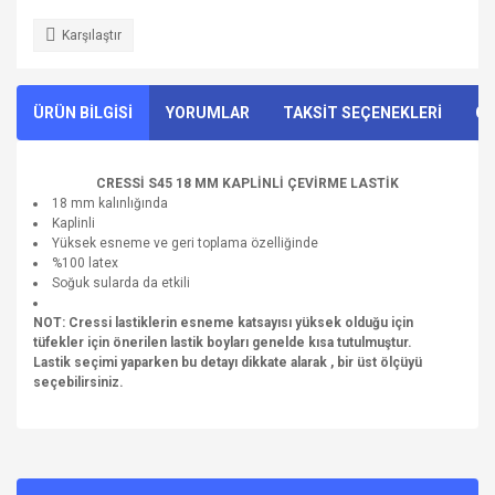
Karşılaştır
ÜRÜN BİLGİSİ
YORUMLAR
TAKSİT SEÇENEKLERİ
ÖN
CRESSİ S45 18 MM KAPLİNLİ ÇEVİRME LASTİK
18 mm kalınlığında
Kaplinli
Yüksek esneme ve geri toplama özelliğinde
%100 latex
Soğuk sularda da etkili
NOT: Cressi lastiklerin esneme katsayısı yüksek olduğu için
tüfekler için önerilen lastik boyları genelde kısa tutulmuştur.
Lastik seçimi yaparken bu detayı dikkate alarak , bir üst ölçüyü
seçebilirsiniz.
Bu ürünün fiyat bilgisi, resim, ürün açıklamalarında ve diğer
konularda yetersiz gördüğünüz noktaları öneri formunu
Bu ürüne ilk yorumu siz yapın!
kullanarak tarafımıza iletebilirsiniz.