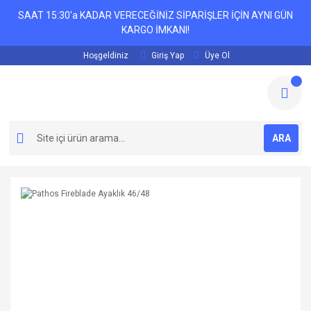
SAAT 15:30'a KADAR VERECEĞİNİZ SİPARİŞLER İÇİN AYNI GÜN
KARGO İMKANI!
Hoşgeldiniz
Giriş Yap
Üye Ol
ARA