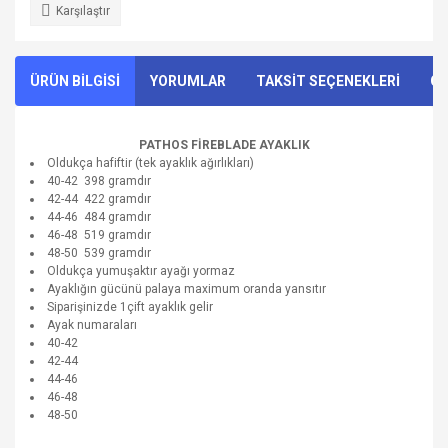
Karşılaştır
ÜRÜN BİLGİSİ
YORUMLAR
TAKSİT SEÇENEKLERİ
ÖN
PATHOS FİREBLADE AYAKLIK
Oldukça hafiftir (tek ayaklık ağırlıkları)
40-42 398 gramdır
42-44 422 gramdır
44-46 484 gramdır
46-48 519 gramdır
48-50 539 gramdır
Oldukça yumuşaktır ayağı yormaz
Ayaklığın gücünü palaya maximum oranda yansıtır
Siparişinizde 1çift ayaklık gelir
Ayak numaraları
40-42
42-44
44-46
46-48
48-50