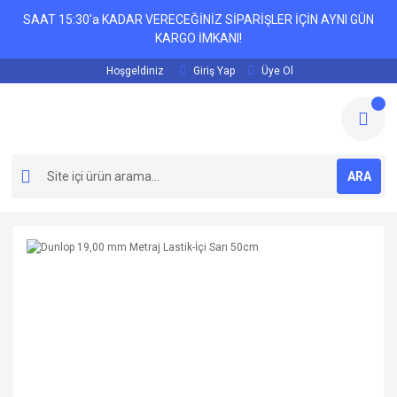
SAAT 15:30'a KADAR VERECEĞİNİZ SİPARİŞLER İÇİN AYNI GÜN
KARGO İMKANI!
Hoşgeldiniz
Giriş Yap
Üye Ol
ARA