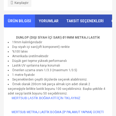
Karşılaştır
ÜRÜN BİLGİSİ
YORUMLAR
TAKSİT SEÇENEKLERİ
ÖN
DUNLOP (DIŞI SİYAH İÇİ SARI) Ø19MM METRAJ LASTİK
19mm kalınlığındadır
Dışı siyah içi sarı(çift komponent) renkte
%100 latex
Amerikada üretilmektedir
Düşük geri tepme yüksek performanslı
Lastik UV ışınlarına karşı korumalı
Önerilen uzama oranı 1/3.3 (maximum 1/3.5)
1 metre fiyatıdır.
Seçeneklerden çeşitli ölçülerde seçerek alabilirsiniz.
Örnek olarak 200cm tek parça almak için adet olarak 2
seçeneğiyle birlikte lastik boyunu 100 seçebilirsiniz. Başka şekilde 4
adet seçip lastik boyunu 50 seçebilirsiniz.
MERTSUB LASTİK BOĞMA KİTİ İÇİN TIKLAYINIZ
MERTSUB METRAJ LASTİK BOĞMA (İP PALAMUT YAPMA) ÜCRETİ