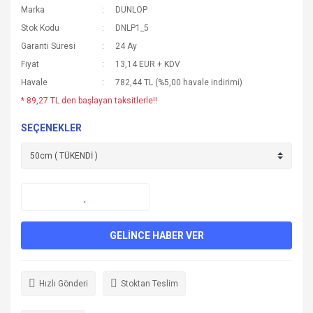
Marka
DUNLOP
Stok Kodu
DNLP1_5
Garanti Süresi
24 Ay
Fiyat
13,14 EUR + KDV
Havale
782,44 TL (%5,00 havale indirimi)
* 89,27 TL den başlayan taksitlerle!!
SEÇENEKLER
GELİNCE HABER VER
Hızlı Gönderi
Stoktan Teslim