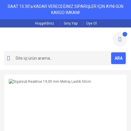
SAAT 15:30'a KADAR VERECEĞİNİZ SİPARİŞLER İÇİN AYNI GÜN
KARGO İMKANI!
Hoşgeldiniz
Giriş Yap
Üye Ol
ARA