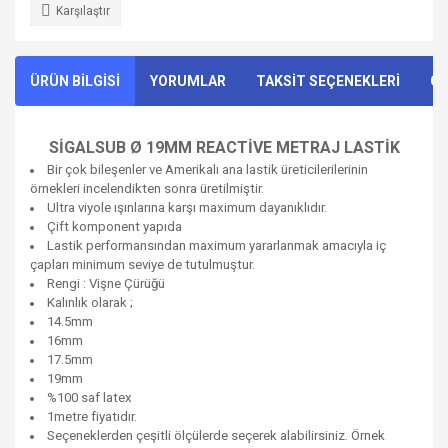
Karşılaştır
ÜRÜN BİLGİSİ
YORUMLAR
TAKSİT SEÇENEKLERİ
ÖN
SİGALSUB Ø 19MM REACTİVE METRAJ LASTİK
Bir çok bileşenler ve Amerikalı ana lastik üreticilerilerinin
örnekleri incelendikten sonra üretilmiştir.
Ultra viyole ışınlarına karşı maximum dayanıklıdır.
Çift komponent yapıda
Lastik performansından maximum yararlanmak amacıyla iç
çapları minimum seviye de tutulmuştur.
Rengi : Vişne Çürüğü
Kalınlık olarak ;
14.5mm
16mm
17.5mm
19mm
%100 saf latex
1metre fiyatıdır.
Seçeneklerden çeşitli ölçülerde seçerek alabilirsiniz. Örnek