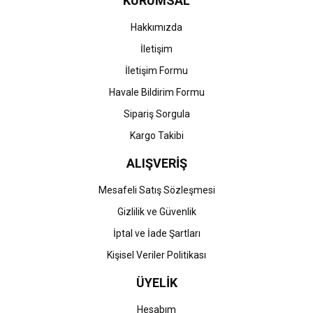
KURUMSAL
Ürün fiyatı diğer sitelerden daha pahalı.
Bu ürüne benzer farklı alternatifler olmalı.
Hakkımızda
İletişim
İletişim Formu
Havale Bildirim Formu
Gönder
Sipariş Sorgula
Kargo Takibi
ALIŞVERİŞ
Mesafeli Satış Sözleşmesi
Gizlilik ve Güvenlik
İptal ve İade Şartları
Kişisel Veriler Politikası
ÜYELİK
Hesabım