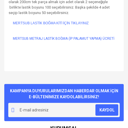
olarak 200cm tek parça almak için adet olarak 2 seçeneğiyle
birlikte lastik boyunu 100 seçebilirsiniz. Başka şekilde 4 adet
seçip lastik boyunu 50 seçebilirsiniz.
MERTSUB LASTİK BOĞMA KİTİ İÇİN TIKLAYINIZ
MERTSUB METRAJ LASTİK BOĞMA (İP PALAMUT YAPMA) ÜCRETİ
Bu ürünün fiyat bilgisi, resim, ürün açıklamalarında ve diğer
konularda yetersiz gördüğünüz noktaları öneri formunu
Bu ürüne ilk yorumu siz yapın!
kullanarak tarafımıza iletebilirsiniz.
Görüş ve önerileriniz için teşekkür ederiz.
KAMPANYA DUYURULARIMIZDAN HABERDAR OLMAK İÇİN
E-BÜLTENİMİZE KAYDOLABİLİRSİNİZ!
Yorum Yaz
Ürün resmi kalitesiz, bozuk veya görüntülenemiyor.
KAYDOL
Ürün açıklamasında eksik bilgiler bulunuyor.
Ürün bilgilerinde hatalar bulunuyor.