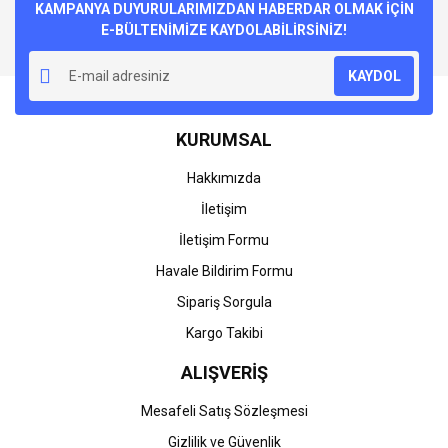
Görüş ve önerileriniz için teşekkür ederiz.
KAMPANYA DUYURULARIMIZDAN HABERDAR OLMAK İÇİN
Vakumlu
E-BÜLTENİMİZE KAYDOLABİLİRSİNİZ!
Vakumlu poşetine yazıyor fakat öyle gelmedi
Ürün resmi kalitesiz, bozuk veya görüntülenemiyor.
KAYDOL
Ürün açıklamasında eksik bilgiler bulunuyor.
Özhan Yılmaz | 27/02/2021
Ürün bilgilerinde hatalar bulunuyor.
KURUMSAL
Ürün fiyatı diğer sitelerden daha pahalı.
Yorum Yaz
Bu ürüne benzer farklı alternatifler olmalı.
Hakkımızda
İletişim
İletişim Formu
Havale Bildirim Formu
Gönder
Sipariş Sorgula
Kargo Takibi
ALIŞVERİŞ
Mesafeli Satış Sözleşmesi
Gizlilik ve Güvenlik