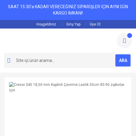
SAAT 15:30'a KADAR VERECEĞİNİZ SİPARİŞLER İÇİN AYNI GÜN
KARGO İMKANI!
Hoşgeldiniz
Giriş Yap
Üye Ol
ARA