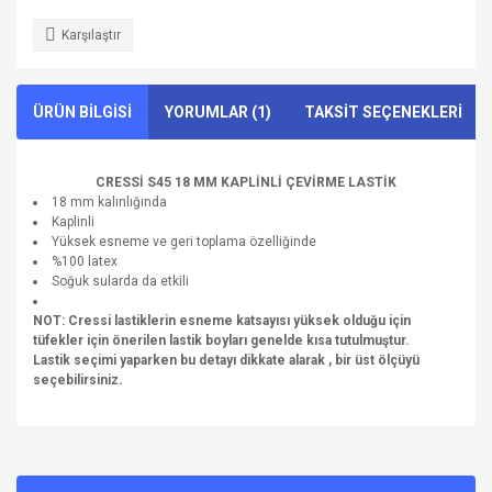
Karşılaştır
ÜRÜN BİLGİSİ
YORUMLAR (1)
TAKSİT SEÇENEKLERİ
CRESSİ S45 18 MM KAPLİNLİ ÇEVİRME LASTİK
18 mm kalınlığında
Kaplinli
Yüksek esneme ve geri toplama özelliğinde
%100 latex
Soğuk sularda da etkili
NOT: Cressi lastiklerin esneme katsayısı yüksek olduğu için
tüfekler için önerilen lastik boyları genelde kısa tutulmuştur.
Lastik seçimi yaparken bu detayı dikkate alarak , bir üst ölçüyü
seçebilirsiniz.
Bu ürünün fiyat bilgisi, resim, ürün açıklamalarında ve diğer
konularda yetersiz gördüğünüz noktaları öneri formunu
kullanarak tarafımıza iletebilirsiniz.