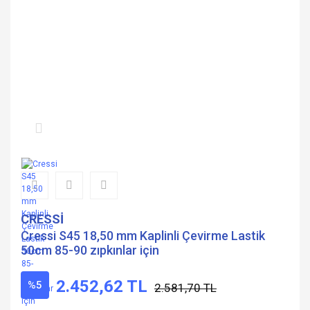
CRESSİ
Cressi S45 18,50 mm Kaplinli Çevirme Lastik
50cm 85-90 zıpkınlar için
2.452,62 TL
%5
2.581,70 TL