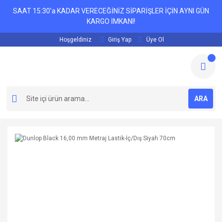
SAAT 15:30'a KADAR VERECEĞİNİZ SİPARİŞLER İÇİN AYNI GÜN
KARGO İMKANI!
Hoşgeldiniz
Giriş Yap
Üye Ol
ARA