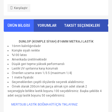
Karşılaştır
ÜRÜN BİLGİSİ
YORUMLAR
TAKSİT SEÇENEKLERİ
ÖN
DUNLOP (KOMPLE SİYAH) Ø16MM METRAJ LASTİK
16mm kalınlığındadır
Komple siyah renkte
%100 latex
Amerikada üretilmektedir
Düşük geri tepme yüksek performanslı
Lastik UV ışınlarına karşı korumalı
Önerilen uzama oranı 1/3.5 (maximum 1/4)
1 metre fiyatıdır.
Seçeneklerden çeşitli ölçülerde seçerek alabilirsiniz.
Örnek olarak 200cm tek parça almak için adet olarak 2
seçeneğiyle birlikte lastik boyunu 100 seçebilirsiniz. Başka şekilde 4
adet seçip lastik boyunu 50 seçebilirsiniz.
MERTSUB LASTİK BOĞMA KİTİ İÇİN TIKLAYINIZ