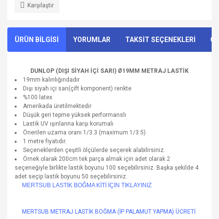
Karşılaştır
ÜRÜN BİLGİSİ
YORUMLAR
TAKSİT SEÇENEKLERİ
ÖN
DUNLOP (DIŞI SİYAH İÇİ SARI) Ø19MM METRAJ LASTİK
19mm kalınlığındadır
Dışı siyah içi sarı(çift komponent) renkte
%100 latex
Amerikada üretilmektedir
Düşük geri tepme yüksek performanslı
Lastik UV ışınlarına karşı korumalı
Önerilen uzama oranı 1/3.3 (maximum 1/3.5)
1 metre fiyatıdır.
Seçeneklerden çeşitli ölçülerde seçerek alabilirsiniz.
Örnek olarak 200cm tek parça almak için adet olarak 2
seçeneğiyle birlikte lastik boyunu 100 seçebilirsiniz. Başka şekilde 4
adet seçip lastik boyunu 50 seçebilirsiniz.
MERTSUB LASTİK BOĞMA KİTİ İÇİN TIKLAYINIZ
MERTSUB METRAJ LASTİK BOĞMA (İP PALAMUT YAPMA) ÜCRETİ