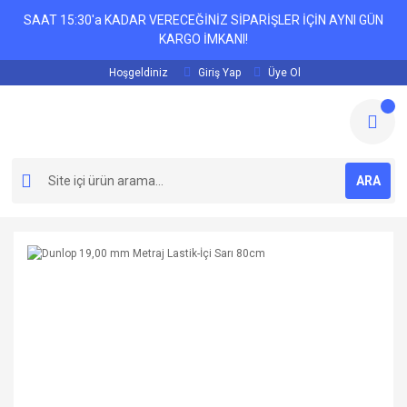
SAAT 15:30'a KADAR VERECEĞİNİZ SİPARİŞLER İÇİN AYNI GÜN
KARGO İMKANI!
Hoşgeldiniz
Giriş Yap
Üye Ol
ARA