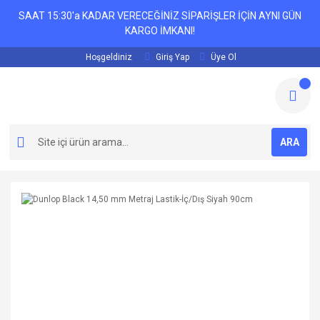
SAAT 15:30'a KADAR VERECEĞİNİZ SİPARİŞLER İÇİN AYNI GÜN
KARGO İMKANI!
Hoşgeldiniz
Giriş Yap
Üye Ol
ARA