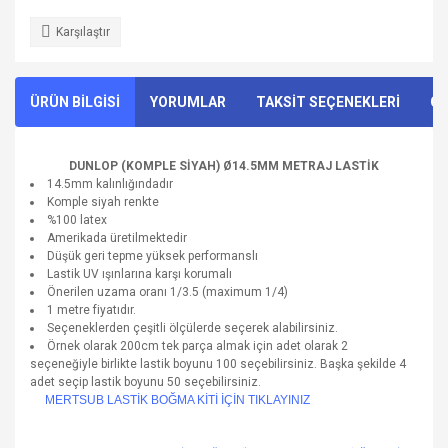
Karşılaştır
ÜRÜN BİLGİSİ
YORUMLAR
TAKSİT SEÇENEKLERİ
ÖN
DUNLOP (KOMPLE SİYAH) Ø14.5MM METRAJ LASTİK
14.5mm kalınlığındadır
Komple siyah renkte
%100 latex
Amerikada üretilmektedir
Düşük geri tepme yüksek performanslı
Lastik UV ışınlarına karşı korumalı
Önerilen uzama oranı 1/3.5 (maximum 1/4)
1 metre fiyatıdır.
Seçeneklerden çeşitli ölçülerde seçerek alabilirsiniz.
Örnek olarak 200cm tek parça almak için adet olarak 2
seçeneğiyle birlikte lastik boyunu 100 seçebilirsiniz. Başka şekilde 4
adet seçip lastik boyunu 50 seçebilirsiniz.
MERTSUB LASTİK BOĞMA KİTİ İÇİN TIKLAYINIZ