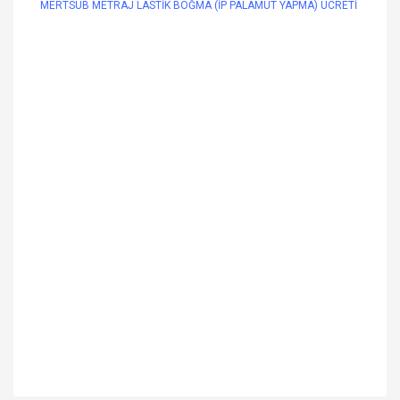
MERTSUB METRAJ LASTİK BOĞMA (İP PALAMUT YAPMA) ÜCRETİ