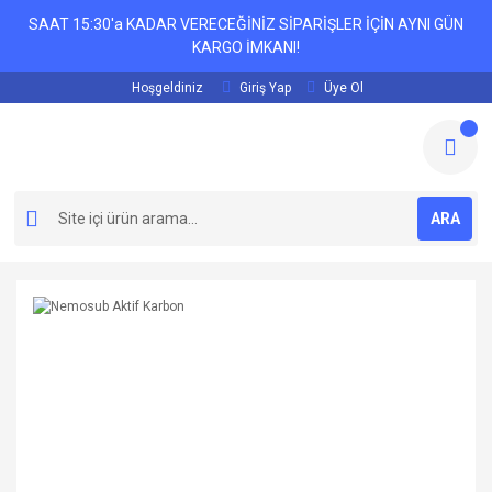
SAAT 15:30'a KADAR VERECEĞİNİZ SİPARİŞLER İÇİN AYNI GÜN
KARGO İMKANI!
Hoşgeldiniz
Giriş Yap
Üye Ol
ARA