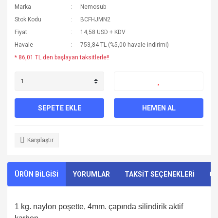
Marka
Nemosub
Stok Kodu
BCFHJMN2
Fiyat
14,58 USD + KDV
Havale
753,84 TL (%5,00 havale indirimi)
* 86,01 TL den başlayan taksitlerle!!
SEPETE EKLE
HEMEN AL
Karşılaştır
ÜRÜN BİLGİSİ
YORUMLAR
TAKSİT SEÇENEKLERİ
ÖN
1 kg. naylon poşette, 4mm. çapında silindirik aktif