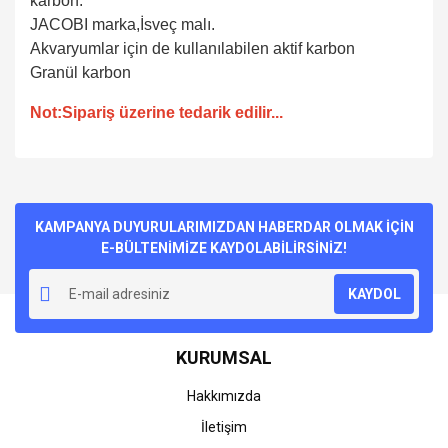
karbon
.
JACOBI marka,İsveç malı.
Akvaryumlar için de kullanılabilen aktif karbon
Granül karbon
Not:Sipariş üzerine tedarik edilir...
Bu ürünün fiyat bilgisi, resim, ürün açıklamalarında ve diğer
konularda yetersiz gördüğünüz noktaları öneri formunu
Bu ürüne ilk yorumu siz yapın!
kullanarak tarafımıza iletebilirsiniz.
Görüş ve önerileriniz için teşekkür ederiz.
KAMPANYA DUYURULARIMIZDAN HABERDAR OLMAK İÇİN
E-BÜLTENİMİZE KAYDOLABİLİRSİNİZ!
Yorum Yaz
Ürün resmi kalitesiz, bozuk veya görüntülenemiyor.
KAYDOL
Ürün açıklamasında eksik bilgiler bulunuyor.
Ürün bilgilerinde hatalar bulunuyor.
KURUMSAL
Ürün fiyatı diğer sitelerden daha pahalı.
Bu ürüne benzer farklı alternatifler olmalı.
Hakkımızda
İletişim