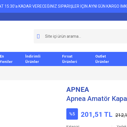
T 15:30'a KADAR VERECEĞİNİZ SİPARİŞLER İÇİN AYNI GÜN KARGO İMK
En
İndirimli
Fırsat
Outlet
Yeniler
Ürünler
Ürünleri
Ürünler
APNEA
Apnea Amatör Kapal
201,51 TL
%5
212,
Kategori
Yedek 