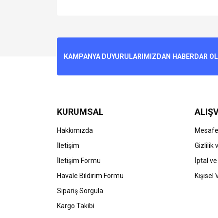
Bu ürünün fiyat bilgisi, resim, ürün açıklamalarında v
Görüş ve önerileriniz için teşekkür ederiz.
Ürün resmi kalitesiz, bozuk veya görüntülenemiyo
KAMPANYA DUYURULARIMIZDAN HABERDAR OLMA
Ürün açıklamasında eksik bilgiler bulunuyor.
Ürün bilgilerinde hatalar bulunuyor.
Ürün fiyatı diğer sitelerden daha pahalı.
Bu ürüne benzer farklı alternatifler olmalı.
KURUMSAL
ALIŞV
Hakkımızda
Mesafel
İletişim
Gizlilik
İletişim Formu
İptal ve
Havale Bildirim Formu
Kişisel 
Sipariş Sorgula
Kargo Takibi