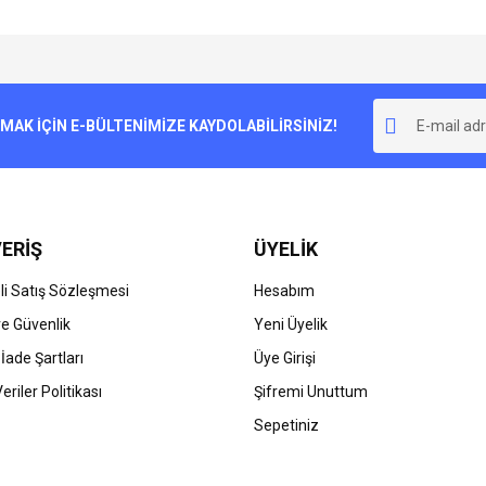
e diğer konularda yetersiz gördüğünüz noktaları öneri formunu kullanarak tarafımı
Bu ürüne ilk yorumu siz yapın!
r.
K İÇİN E-BÜLTENİMİZE KAYDOLABİLİRSİNİZ!
Yorum Yaz
ERİŞ
ÜYELİK
i Satış Sözleşmesi
Hesabım
 ve Güvenlik
Yeni Üyelik
 İade Şartları
Üye Girişi
Gönder
Veriler Politikası
Şifremi Unuttum
Sepetiniz