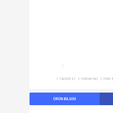
TAVSİYE ET
YORUM YAZ
FİYAT 
ÜRÜN BİLGİSİ