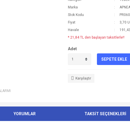
Marka
APNE
Stok Kodu
PR060
Fiyat
3,70 
Havale
191,43
* 21,84 TL den başlayan taksitlerle!!
Adet
SEPETE EKLE
Karşılaştır
ALARMI
YORUMLAR
TAKSİT SEÇENEKLERİ