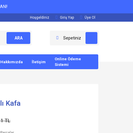
ANI!
Hoşgeldiniz
Giriş Yap
Üye Ol
ARA
Sepetiniz
Online Ödeme
Hakkımızda
İletişim
Sistemi
ı Kafa
11 TL
Parçalar