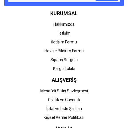
Ürün bilgilerinde hatalar bulunuyor.
KURUMSAL
Ürün fiyatı diğer sitelerden daha pahalı.
Bu ürüne benzer farklı alternatifler olmalı.
Hakkımızda
İletişim
İletişim Formu
Havale Bildirim Formu
Gönder
Sipariş Sorgula
Kargo Takibi
ALIŞVERİŞ
Mesafeli Satış Sözleşmesi
Gizlilik ve Güvenlik
İptal ve İade Şartları
Kişisel Veriler Politikası