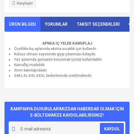
Karşılaştır
ÜRÜN BİLGİSİ
YORUMLAR
TAKSİT SEÇENEKLERİ
ÖN
APNEA İÇ YELEK KAMUFLAJ
Özellikle kış aylarında ekstra sıcaklık için kullanılır.
Kolsuz olması sayesinde giyip çıkarması kolaydır.
Yaz aylarında güneşten korunmak içinde kullanılabilir.
Kamuflaj modelidir
3mm kalınlığındadır.
S-M-L-XL-XXL-XXXL bedenlerinde üretilmektedir.
Bu ürünün fiyat bilgisi, resim, ürün açıklamalarında ve diğer
konularda yetersiz gördüğünüz noktaları öneri formunu
Bu ürüne ilk yorumu siz yapın!
kullanarak tarafımıza iletebilirsiniz.
Görüş ve önerileriniz için teşekkür ederiz.
KAMPANYA DUYURULARIMIZDAN HABERDAR OLMAK İÇİN
E-BÜLTENİMİZE KAYDOLABİLİRSİNİZ!
Yorum Yaz
Ürün resmi kalitesiz, bozuk veya görüntülenemiyor.
KAYDOL
Ürün açıklamasında eksik bilgiler bulunuyor.