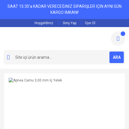
SAAT 15:30'a KADAR VERECEĞİNİZ SİPARİŞLER İÇİN AYNI GÜN
KARGO İMKANI!
Hoşgeldiniz
Giriş Yap
Üye Ol
ARA