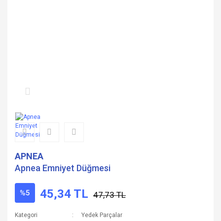
APNEA
Apnea Emniyet Düğmesi
45,34 TL
%5
47,73 TL
Kategori
Yedek Parçalar