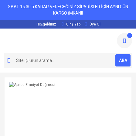
SAAT 15:30'a KADAR VERECEĞİNİZ SİPARİŞLER İÇİN AYNI GÜN
KARGO İMKANI!
Hoşgeldiniz
Giriş Yap
Üye Ol
ARA