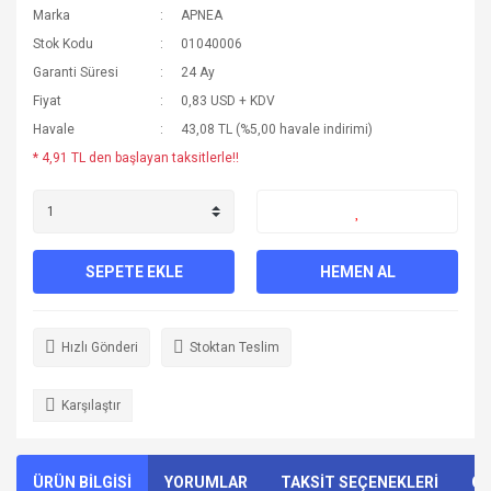
Marka
APNEA
Stok Kodu
01040006
Garanti Süresi
24 Ay
Fiyat
0,83 USD + KDV
Havale
43,08 TL (%5,00 havale indirimi)
* 4,91 TL den başlayan taksitlerle!!
SEPETE EKLE
HEMEN AL
Hızlı Gönderi
Stoktan Teslim
Karşılaştır
ÜRÜN BİLGİSİ
YORUMLAR
TAKSİT SEÇENEKLERİ
ÖN