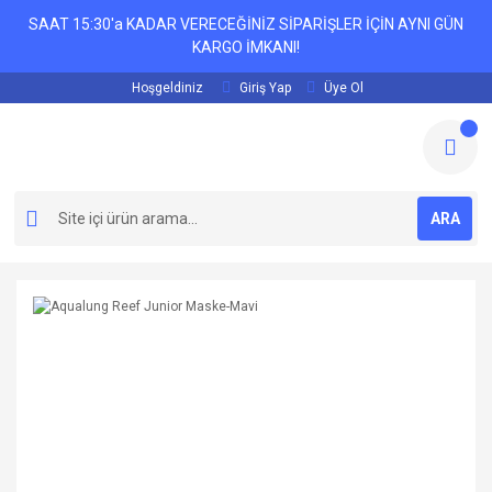
SAAT 15:30'a KADAR VERECEĞİNİZ SİPARİŞLER İÇİN AYNI GÜN
KARGO İMKANI!
Hoşgeldiniz
Giriş Yap
Üye Ol
ARA