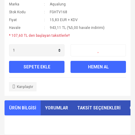
Marka
Aqualung
Stok Kodu
FGHTV168
Fiyat
15,83 EUR + KDV
Havale
943,11 TL (%5,00 havale indirimi)
* 107,60 TL den başlayan taksitlerle!!
SEPETE EKLE
HEMEN AL
Karşılaştır
ÜRÜN BİLGİSİ
YORUMLAR
TAKSİT SEÇENEKLERİ
ÖN