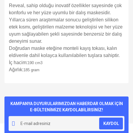
Reveal, sahip olduğu inovatif özellikler sayesinde çok
konforlu ve her yüze uyumlu bir dalış maskesidir.
Yıllarca süren araştırmalar sonucu geliştirilen silikon
etek kısmı, geliştirilen malzeme teknolojisi ve her yüze
uyum sağlayabilen şekli sayesinde benzersiz bir dalış
deneyimi sunar.
Doğrudan maske eteğine monteli kayış tokası, kalın
eldivenle dahil kolayca kullanılabilen tuşlara sahiptir.
İç hacim:
190 cm3
Ağırlık:
185 gram
Bu ürünün fiyat bilgisi, resim, ürün açıklamalarında ve diğer
konularda yetersiz gördüğünüz noktaları öneri formunu
Bu ürüne ilk yorumu siz yapın!
kullanarak tarafımıza iletebilirsiniz.
Görüş ve önerileriniz için teşekkür ederiz.
KAMPANYA DUYURULARIMIZDAN HABERDAR OLMAK İÇİN
E-BÜLTENİMİZE KAYDOLABİLİRSİNİZ!
Yorum Yaz
Ürün resmi kalitesiz, bozuk veya görüntülenemiyor.
KAYDOL
Ürün açıklamasında eksik bilgiler bulunuyor.