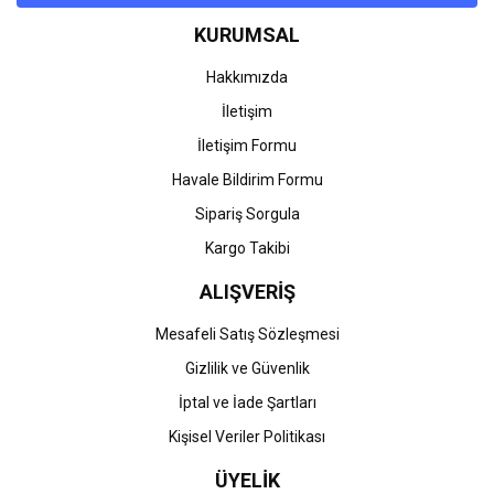
Ürün bilgilerinde hatalar bulunuyor.
KURUMSAL
Ürün fiyatı diğer sitelerden daha pahalı.
Bu ürüne benzer farklı alternatifler olmalı.
Hakkımızda
İletişim
İletişim Formu
Havale Bildirim Formu
Gönder
Sipariş Sorgula
Kargo Takibi
ALIŞVERİŞ
Mesafeli Satış Sözleşmesi
Gizlilik ve Güvenlik
İptal ve İade Şartları
Kişisel Veriler Politikası
ÜYELİK