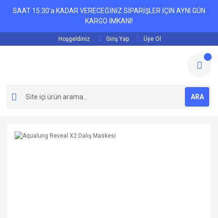
SAAT 15:30'a KADAR VERECEĞİNİZ SİPARİŞLER İÇİN AYNI GÜN
KARGO İMKANI!
Hoşgeldiniz
Giriş Yap
Üye Ol
ARA