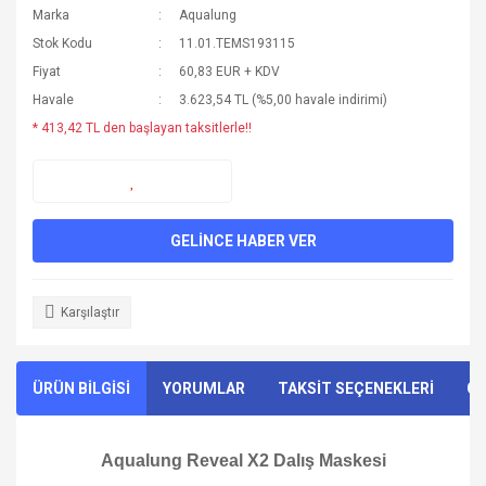
Marka
Aqualung
Stok Kodu
11.01.TEMS193115
Fiyat
60,83 EUR + KDV
Havale
3.623,54 TL (%5,00 havale indirimi)
* 413,42 TL den başlayan taksitlerle!!
GELİNCE HABER VER
Karşılaştır
ÜRÜN BİLGİSİ
YORUMLAR
TAKSİT SEÇENEKLERİ
ÖN
Aqualung Reveal X2 Dalış Maskesi