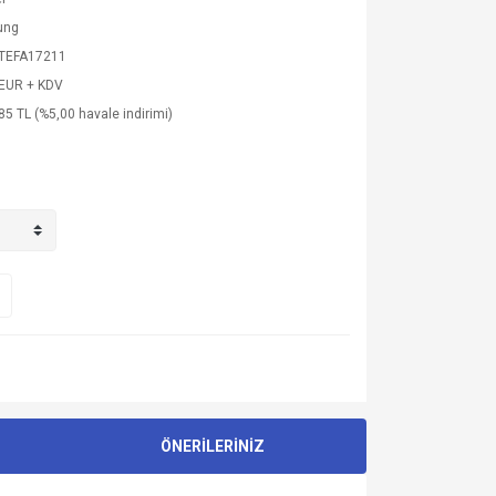
ung
.TEFA17211
 EUR + KDV
85 TL (%5,00 havale indirimi)
ÖNERİLERİNİZ