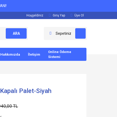
ANI!
Hoşgeldiniz
Giriş Yap
Üye Ol
ARA
Sepetiniz
Online Ödeme
Hakkımızda
İletişim
Sistemi
Kapalı Palet-Siyah
940,00 TL
er