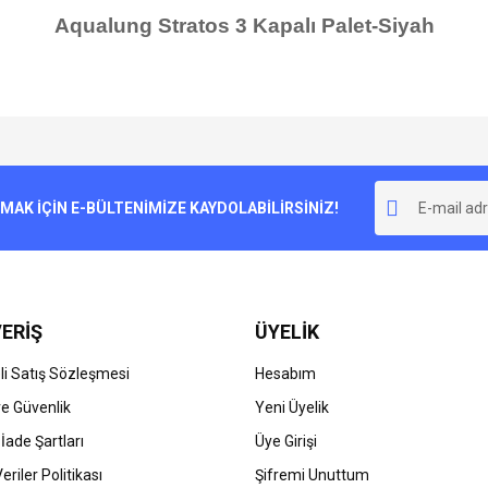
Aqualung Stratos 3 Kapalı Palet-Siyah
e diğer konularda yetersiz gördüğünüz noktaları öneri formunu kullanarak tarafımı
Bu ürüne ilk yorumu siz yapın!
r.
K İÇİN E-BÜLTENİMİZE KAYDOLABİLİRSİNİZ!
Yorum Yaz
ERİŞ
ÜYELİK
i Satış Sözleşmesi
Hesabım
 ve Güvenlik
Yeni Üyelik
 İade Şartları
Üye Girişi
Gönder
Veriler Politikası
Şifremi Unuttum