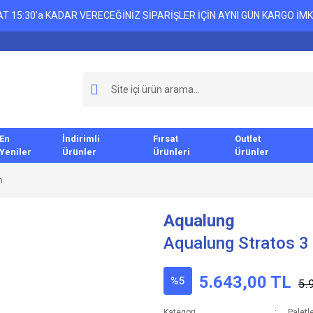
T 15:30'a KADAR VERECEĞİNİZ SİPARİŞLER İÇİN AYNI GÜN KARGO İMK
En
İndirimli
Fırsat
Outlet
Yeniler
Ürünler
Ürünleri
Ürünler
h
Aqualung
Aqualung Stratos 3 
5.643,00 TL
%5
5.
Kategori
Paletl