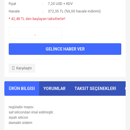
Fiyat
7,20 USD + KDV
Havale
372,35 TL (%5,00 havale indirimi)
* 42,48 TL den başlayan taksitlerle!!
GELİNCE HABER VER
Karşılaştır
ÜRÜN BİLGİSİ
YORUMLAR
TAKSİT SEÇENEKLERİ
ÖN
regülatör mapsı
saf silicondan imal edilmiştir.
siyah silicon
damaklı sistem