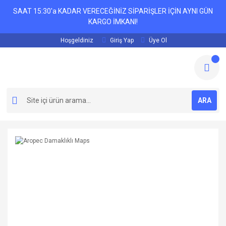
SAAT 15:30'a KADAR VERECEĞİNİZ SİPARİŞLER İÇİN AYNI GÜN
KARGO İMKANI!
Hoşgeldiniz
Giriş Yap
Üye Ol
ARA