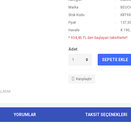
Marka
BEUC
Stok Kodu
K8T9X
Fiyat
137,5
Havale
8.190,
* 934,45 TL den başlayan taksitlerle!!
Adet
SEPETE EKLE
Karşılaştır
ALARMI
YORUMLAR
TAKSİT SEÇENEKLERİ