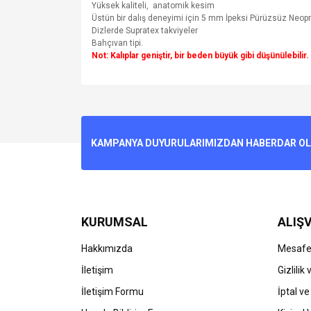
Yüksek kaliteli, anatomik kesim
Üstün bir dalış deneyimi için 5 mm İpeksi Pürüzsüz Neop
Dizlerde Supratex takviyeler
Bahçıvan tipi.
Not: Kalıplar geniştir, bir beden büyük gibi düşünülebilir.
Bu ürünün fiyat bilgisi, resim, ürün açıklamalarında v
Görüş ve önerileriniz için teşekkür ederiz.
Ürün resmi kalitesiz, bozuk veya görüntülenemiyo
KAMPANYA DUYURULARIMIZDAN HABERDAR OLMA
Ürün açıklamasında eksik bilgiler bulunuyor.
Ürün bilgilerinde hatalar bulunuyor.
Ürün fiyatı diğer sitelerden daha pahalı.
Bu ürüne benzer farklı alternatifler olmalı.
KURUMSAL
ALIŞV
Hakkımızda
Mesafel
İletişim
Gizlilik
İletişim Formu
İptal ve