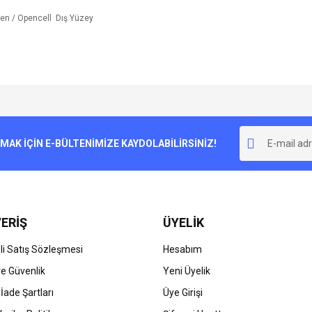
ren / Opencell Dış Yüzey
e diğer konularda yetersiz gördüğünüz noktaları öneri formunu kullanarak tarafımı
Bu ürüne ilk yorumu siz yapın!
r.
K İÇİN E-BÜLTENİMİZE KAYDOLABİLİRSİNİZ!
Yorum Yaz
ERİŞ
ÜYELİK
i Satış Sözleşmesi
Hesabım
 ve Güvenlik
Yeni Üyelik
 İade Şartları
Üye Girişi
Gönder