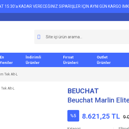
T 15:30'a KADAR VERECEĞİNİZ SİPARİŞLER İÇİN AYNI GÜN KARGO İMK
En
İndirimli
Fırsat
Outlet
Yeniler
Ürünler
Ürünleri
Ürünler
m Tek Alt-L
BEUCHAT
Beuchat Marlin Eli
8.621,25 TL
%5
9.
Kategori
Elbise