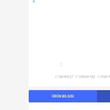
TAVSİYE ET
YORUM YAZ
FİYAT 
ÜRÜN BİLGİSİ