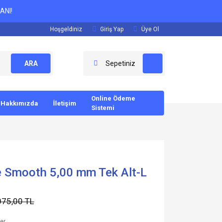
ANI!
Hoşgeldiniz
Giriş Yap
Üye Ol
ARA
Sepetiniz
Online Ödeme
Hakkımızda
İletişim
Sistemi
te Smooth 5,00 mm Tek Alt-L
075,00 TL
ler