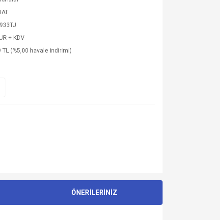
HAT
933TJ
EUR + KDV
 TL (%5,00 havale indirimi)
ÖNERİLERİNİZ