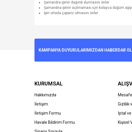
Şamandra ipinin dağınık durmasını önler
Şamandıra ipinin açılmaması için kolayca düğüm ağıp
İpin ortada çapariz olmasını önler
Bu ürünün fiyat bilgisi, resim, ürün açıklamalarında v
Görüş ve önerileriniz için teşekkür ederiz.
Ürün resmi kalitesiz, bozuk veya görüntülenemiyo
KAMPANYA DUYURULARIMIZDAN HABERDAR OLMA
Ürün açıklamasında eksik bilgiler bulunuyor.
Ürün bilgilerinde hatalar bulunuyor.
Ürün fiyatı diğer sitelerden daha pahalı.
Bu ürüne benzer farklı alternatifler olmalı.
KURUMSAL
ALIŞV
Hakkımızda
Mesafel
İletişim
Gizlilik
İletişim Formu
İptal ve
Havale Bildirim Formu
Kişisel 
Sipariş Sorgula