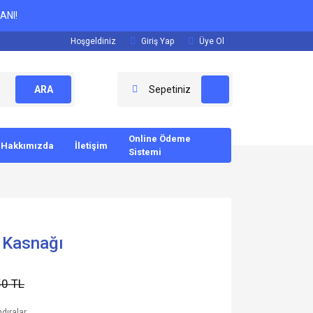
ANI!
Hoşgeldiniz
Giriş Yap
Üye Ol
ARA
Sepetiniz
Online Ödeme
Hakkımızda
İletişim
Sistemi
 Kasnağı
50 TL
dıralar