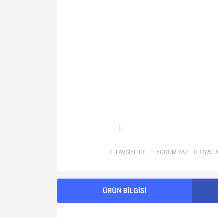
TAVSİYE ET
YORUM YAZ
FİYAT 
ÜRÜN BİLGİSİ