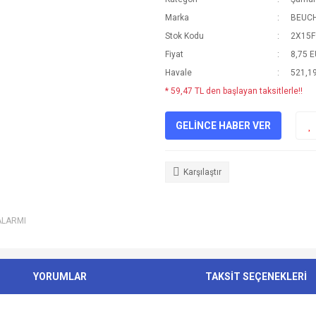
Marka
BEUC
Stok Kodu
2X15F
Fiyat
8,75 
Havale
521,19
* 59,47 TL den başlayan taksitlerle!!
GELİNCE HABER VER
Karşılaştır
ALARMI
YORUMLAR
TAKSİT SEÇENEKLERİ