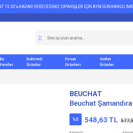
T 15:30'a KADAR VERECEĞİNİZ SİPARİŞLER İÇİN AYNI GÜN KARGO İMK
En
İndirimli
Fırsat
Outlet
Yeniler
Ürünler
Ürünleri
Ürünler
BEUCHAT
Beuchat Şamandıra
548,63 TL
%5
577,
Kategori
Şaman