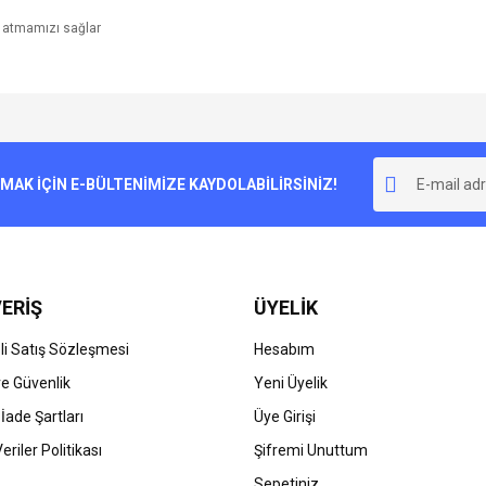
 atmamızı sağlar
e diğer konularda yetersiz gördüğünüz noktaları öneri formunu kullanarak tarafımı
Bu ürüne ilk yorumu siz yapın!
r.
K İÇİN E-BÜLTENİMİZE KAYDOLABİLİRSİNİZ!
Yorum Yaz
ERİŞ
ÜYELİK
i Satış Sözleşmesi
Hesabım
 ve Güvenlik
Yeni Üyelik
 İade Şartları
Üye Girişi
Gönder
Veriler Politikası
Şifremi Unuttum
Sepetiniz