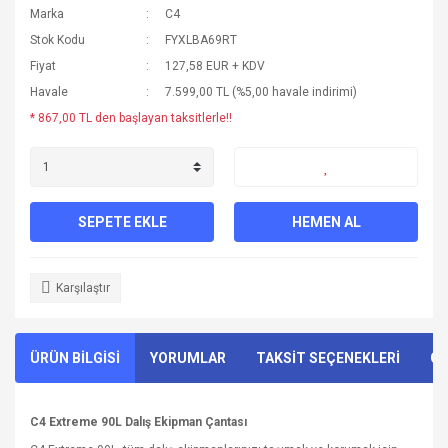
Marka
C4
Stok Kodu
FYXLBA69RT
Fiyat
127,58 EUR + KDV
Havale
7.599,00 TL (%5,00 havale indirimi)
* 867,00 TL den başlayan taksitlerle!!
SEPETE EKLE
HEMEN AL
Karşılaştır
ÜRÜN BİLGİSİ
YORUMLAR
TAKSİT SEÇENEKLERİ
ÖN
C4 Extreme 90L Dalış Ekipman Çantası