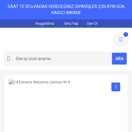
SAAT 15:30'a KADAR VERECEĞİNİZ SİPARİŞLER İÇİN AYNI GÜN
KARGO İMKANI!
Hoşgeldiniz
Giriş Yap
Üye Ol
ARA