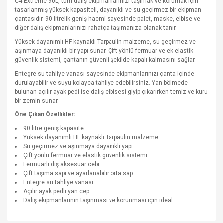
C4 Extreme 90L, tüm dalış ekipmanlarınızı taşımak ve korumak için
tasarlanmış yüksek kapasiteli, dayanıklı ve su geçirmez bir ekipman
çantasıdır. 90 litrelik geniş hacmi sayesinde palet, maske, elbise ve
diğer dalış ekipmanlarınızı rahatça taşımanıza olanak tanır.
Yüksek dayanımlı HF kaynaklı Tarpaulin malzeme, su geçirmez ve
aşınmaya dayanıklı bir yapı sunar. Çift yönlü fermuar ve ek elastik
güvenlik sistemi, çantanın güvenli şekilde kapalı kalmasını sağlar.
Entegre su tahliye vanası sayesinde ekipmanlarınızı çanta içinde
durulayabilir ve suyu kolayca tahliye edebilirsiniz. Yan bölmede
bulunan açılır ayak pedi ise dalış elbisesi giyip çıkarırken temiz ve kuru
bir zemin sunar.
Öne Çıkan Özellikler:
90 litre geniş kapasite
Yüksek dayanımlı HF kaynaklı Tarpaulin malzeme
Su geçirmez ve aşınmaya dayanıklı yapı
Çift yönlü fermuar ve elastik güvenlik sistemi
Fermuarlı dış aksesuar cebi
Çift taşıma sapı ve ayarlanabilir orta sap
Entegre su tahliye vanası
Açılır ayak pedli yan cep
Dalış ekipmanlarının taşınması ve korunması için ideal