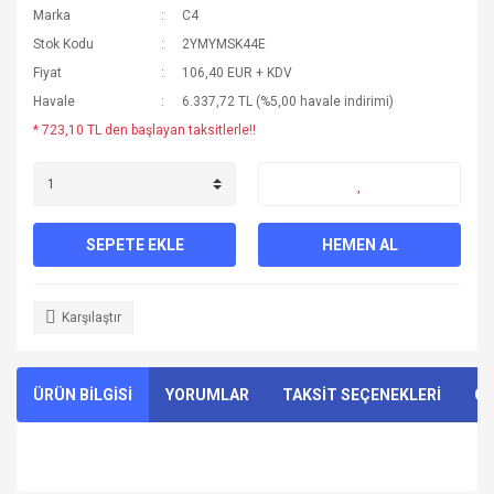
Marka
C4
Stok Kodu
2YMYMSK44E
Fiyat
106,40 EUR + KDV
Havale
6.337,72 TL (%5,00 havale indirimi)
* 723,10 TL den başlayan taksitlerle!!
SEPETE EKLE
HEMEN AL
Karşılaştır
ÜRÜN BİLGİSİ
YORUMLAR
TAKSİT SEÇENEKLERİ
ÖN