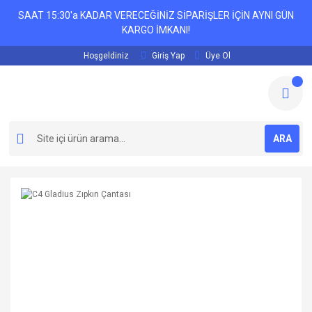
SAAT 15:30'a KADAR VERECEĞİNİZ SİPARİŞLER İÇİN AYNI GÜN
KARGO İMKANI!
Hoşgeldiniz
Giriş Yap
Üye Ol
ARA