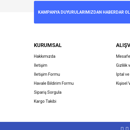
Ürün resmi kalitesiz, bozuk veya görüntülenemiyo
KAMPANYA DUYURULARIMIZDAN HABERDAR OLMA
Ürün açıklamasında eksik bilgiler bulunuyor.
Ürün bilgilerinde hatalar bulunuyor.
Ürün fiyatı diğer sitelerden daha pahalı.
Bu ürüne benzer farklı alternatifler olmalı.
KURUMSAL
ALIŞV
Hakkımızda
Mesafel
İletişim
Gizlilik
İletişim Formu
İptal ve
Havale Bildirim Formu
Kişisel 
Sipariş Sorgula
Kargo Takibi