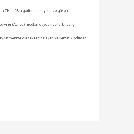
lmann ZHL-16B algoritması sayesinde güvenilir
eediving (Apnea) modları sayesinde farklı dalış
ızı kaydetmenize olanak tanır. Dayanıklı sentetik polimer
za iletebilirsiniz.