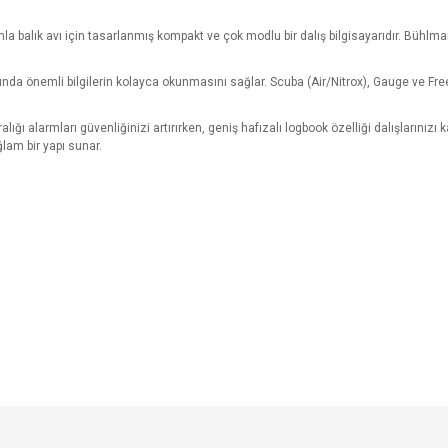
ınla balık avı için tasarlanmış kompakt ve çok modlu bir dalış bilgisayarıdır. Büh
arında önemli bilgilerin kolayca okunmasını sağlar. Scuba (Air/Nitrox), Gauge ve Fr
y aralığı alarmları güvenliğinizi artırırken, geniş hafızalı logbook özelliği dalışların
lam bir yapı sunar.
e diğer konularda yetersiz gördüğünüz noktaları öneri formunu kullanarak tarafımı
Bu ürüne ilk yorumu siz yapın!