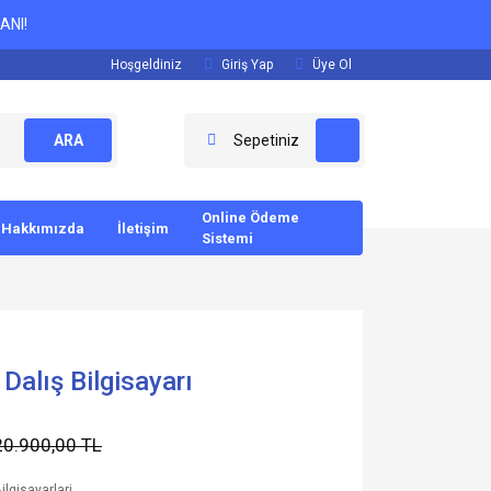
ANI!
Hoşgeldiniz
Giriş Yap
Üye Ol
ARA
Sepetiniz
Online Ödeme
Hakkımızda
İletişim
Sistemi
Dalış Bilgisayarı
20.900,00 TL
ilgisayarlari