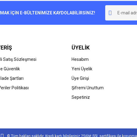
r.
K İÇİN E-BÜLTENİMİZE KAYDOLABİLİRSİNİZ!
Yorum Yaz
ERİŞ
ÜYELİK
i Satış Sözleşmesi
Hesabım
 ve Güvenlik
Yeni Üyelik
 İade Şartları
Üye Girişi
Gönder
Veriler Politikası
Şifremi Unuttum
Sepetiniz
© Tüm hakları saklıdır. Kredi kartı bilgileriniz 256bit SSL sertifikası ile korunma