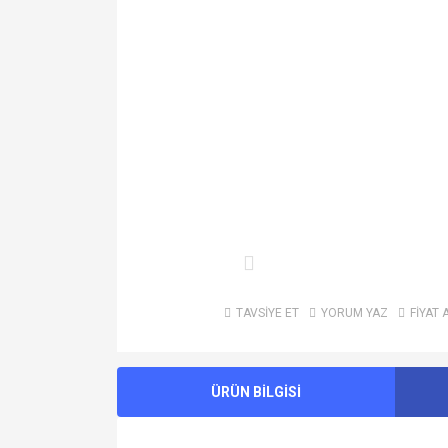
TAVSİYE ET
YORUM YAZ
FİYAT 
ÜRÜN BİLGİSİ