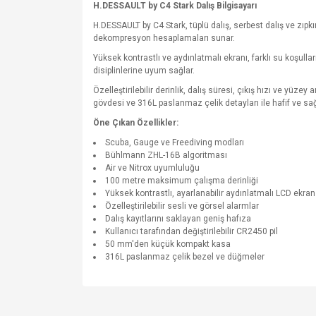
H.DESSAULT by C4 Stark Dalış Bilgisayarı
H.DESSAULT by C4 Stark, tüplü dalış, serbest dalış ve zıpk
dekompresyon hesaplamaları sunar.
Yüksek kontrastlı ve aydınlatmalı ekranı, farklı su koşull
disiplinlerine uyum sağlar.
Özelleştirilebilir derinlik, dalış süresi, çıkış hızı ve yüze
gövdesi ve 316L paslanmaz çelik detayları ile hafif ve sağ
Öne Çıkan Özellikler:
Scuba, Gauge ve Freediving modları
Bühlmann ZHL-16B algoritması
Air ve Nitrox uyumluluğu
100 metre maksimum çalışma derinliği
Yüksek kontrastlı, ayarlanabilir aydınlatmalı LCD ekran
Özelleştirilebilir sesli ve görsel alarmlar
Dalış kayıtlarını saklayan geniş hafıza
Kullanıcı tarafından değiştirilebilir CR2450 pil
50 mm'den küçük kompakt kasa
316L paslanmaz çelik bezel ve düğmeler
Bu ürünün fiyat bilgisi, resim, ürün açıklamalarında v
Görüş ve önerileriniz için teşekkür ederiz.