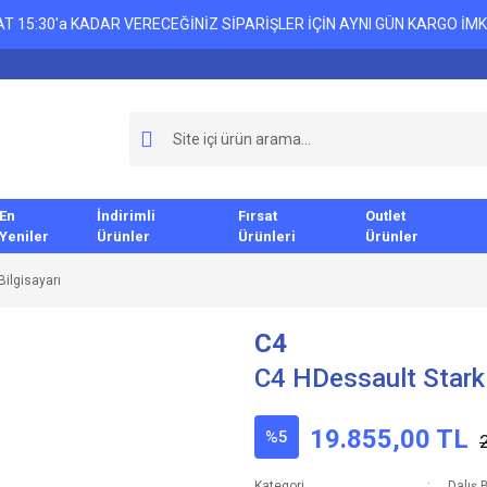
T 15:30'a KADAR VERECEĞİNİZ SİPARİŞLER İÇİN AYNI GÜN KARGO İMK
En
İndirimli
Fırsat
Outlet
Yeniler
Ürünler
Ürünleri
Ürünler
Bilgisayarı
C4
C4 HDessault Stark 
19.855,00 TL
%5
Kategori
Dalış B