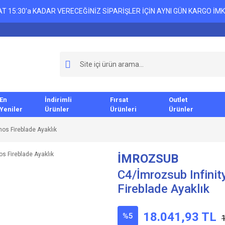
T 15:30'a KADAR VERECEĞİNİZ SİPARİŞLER İÇİN AYNI GÜN KARGO İMK
En
İndirimli
Fırsat
Outlet
Yeniler
Ürünler
Ürünleri
Ürünler
hos Fireblade Ayaklık
İMROZSUB
C4/İmrozsub Infinit
Fireblade Ayaklık
18.041,93 TL
%5