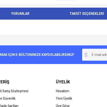
YORUMLAR
TAKSİT SEÇENEKLERİ
e diğer konularda yetersiz gördüğünüz noktaları öneri formunu kullanarak tarafımı
Bu ürüne ilk yorumu siz yapın!
r.
K İÇİN E-BÜLTENİMİZE KAYDOLABİLİRSİNİZ!
Yorum Yaz
ERİŞ
ÜYELİK
i Satış Sözleşmesi
Hesabım
 ve Güvenlik
Yeni Üyelik
 İade Şartları
Üye Girişi