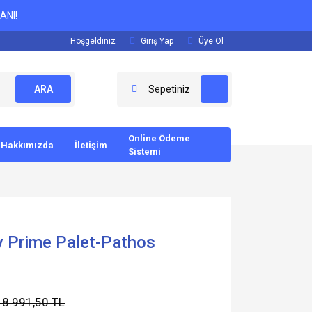
ANI!
Hoşgeldiniz
Giriş Yap
Üye Ol
ARA
Sepetiniz
Online Ödeme
Hakkımızda
İletişim
Sistemi
y Prime Palet-Pathos
18.991,50 TL