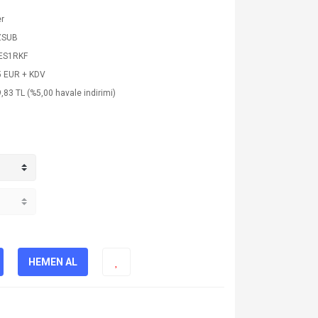
er
ZSUB
ES1RKF
5 EUR + KDV
,83 TL (%5,00 havale indirimi)
HEMEN AL