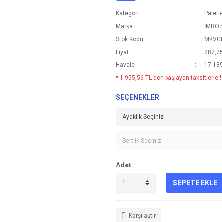
Kategori
Paletl
Marka
İMRO
Stok Kodu
MKVG
Fiyat
287,7
Havale
17.139
* 1.955,56 TL den başlayan taksitlerle!!
SEÇENEKLER
Adet
SEPETE EKLE
Karşılaştır