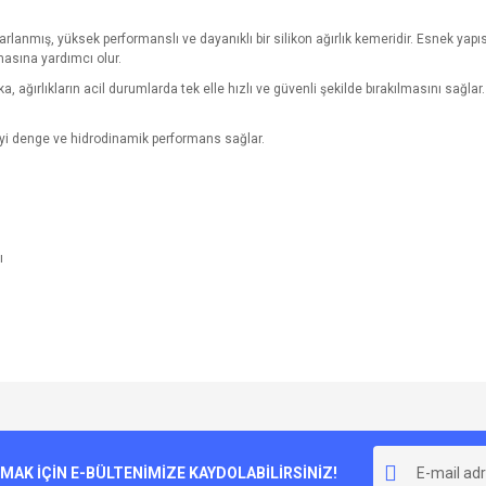
asarlanmış, yüksek performanslı ve dayanıklı bir silikon ağırlık kemeridir. Esnek ya
asına yardımcı olur.
oka, ağırlıkların acil durumlarda tek elle hızlı ve güvenli şekilde bırakılmasını sağ
 iyi denge ve hidrodinamik performans sağlar.
ı
e diğer konularda yetersiz gördüğünüz noktaları öneri formunu kullanarak tarafımı
Bu ürüne ilk yorumu siz yapın!
r.
K İÇİN E-BÜLTENİMİZE KAYDOLABİLİRSİNİZ!