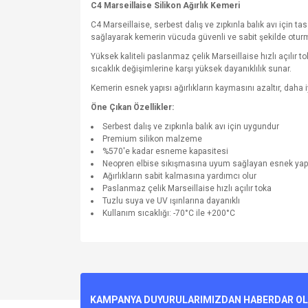
C4 Marseillaise Silikon Ağırlık Kemeri
C4 Marseillaise, serbest dalış ve zıpkınla balık avı için t
sağlayarak kemerin vücuda güvenli ve sabit şekilde oturm
Yüksek kaliteli paslanmaz çelik Marseillaise hızlı açılır t
sıcaklık değişimlerine karşı yüksek dayanıklılık sunar.
Kemerin esnek yapısı ağırlıkların kaymasını azaltır, daha
Öne Çıkan Özellikler:
Serbest dalış ve zıpkınla balık avı için uygundur
Premium silikon malzeme
%570'e kadar esneme kapasitesi
Neopren elbise sıkışmasına uyum sağlayan esnek yap
Ağırlıkların sabit kalmasına yardımcı olur
Paslanmaz çelik Marseillaise hızlı açılır toka
Tuzlu suya ve UV ışınlarına dayanıklı
Kullanım sıcaklığı: -70°C ile +200°C
Bu ürünün fiyat bilgisi, resim, ürün açıklamalarında v
Görüş ve önerileriniz için teşekkür ederiz.
Ürün resmi kalitesiz, bozuk veya görüntülenemiyo
KAMPANYA DUYURULARIMIZDAN HABERDAR OLMA