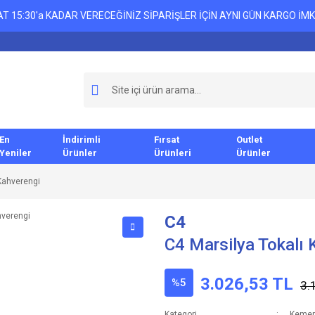
T 15:30'a KADAR VERECEĞİNİZ SİPARİŞLER İÇİN AYNI GÜN KARGO İMK
En
İndirimli
Fırsat
Outlet
Yeniler
Ürünler
Ürünleri
Ürünler
Kahverengi
C4
C4 Marsilya Tokalı
3.026,53 TL
%5
3.
Kategori
Kemer