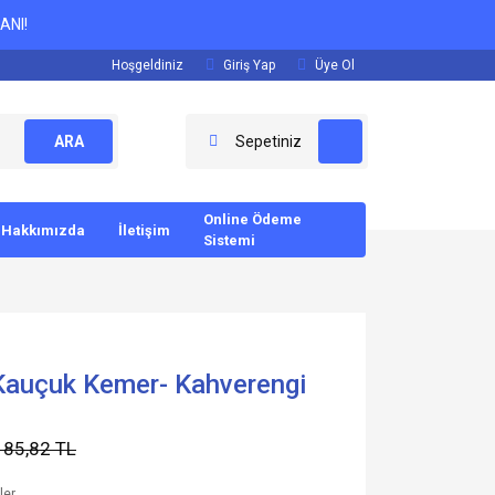
ANI!
Hoşgeldiniz
Giriş Yap
Üye Ol
ARA
Sepetiniz
Online Ödeme
Hakkımızda
İletişim
Sistemi
 Kauçuk Kemer- Kahverengi
185,82 TL
ler