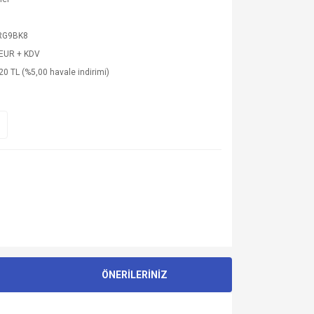
RG9BK8
 EUR + KDV
20 TL (%5,00 havale indirimi)
ÖNERİLERİNİZ