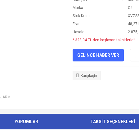
Marka
C4
Stok Kodu
XVZS
Fiyat
48,27
Havale
2.875,
* 328,04 TL den başlayan taksitlerle!!
GELİNCE HABER VER
Karşılaştır
ALARMI
YORUMLAR
TAKSİT SEÇENEKLERİ