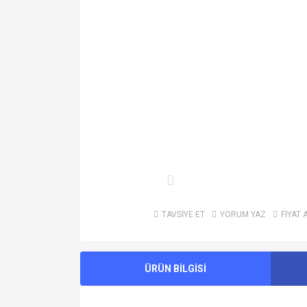
TAVSİYE ET
YORUM YAZ
FİYAT 
ÜRÜN BİLGİSİ