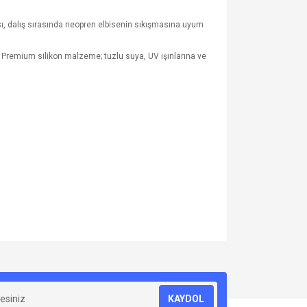
pısı, dalış sırasında neopren elbisenin sıkışmasına uyum
lar. Premium silikon malzeme; tuzlu suya, UV ışınlarına ve
za iletebilirsiniz.
KAYDOL