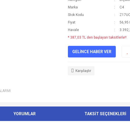
Marka
C4
Stok Kodu
Z17U
Fiyat
56,95
Havale
3.392,
* 387,03 TL den başlayan taksitlerle!!
GELİNCE HABER VER
Karşılaştır
ALARMI
YORUMLAR
TAKSİT SEÇENEKLERİ