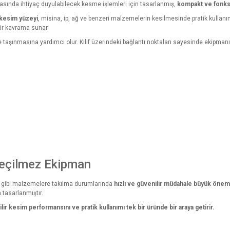
 sırasında ihtiyaç duyulabilecek kesme işlemleri için tasarlanmış,
kompakt ve fonksiy
 kesim yüzeyi
, misina, ip, ağ ve benzeri malzemelerin kesilmesinde pratik kullanı
ir kavrama sunar.
lde taşınmasına yardımcı olur. Kılıf üzerindeki bağlantı noktaları sayesinde ekipmanı
geçilmez Ekipman
 ağ gibi malzemelere takılma durumlarında
hızlı ve güvenilir müdahale büyük önem 
n tasarlanmıştır.
ilir kesim performansını ve pratik kullanımı tek bir üründe bir araya getirir.