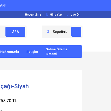
ANI!
Hoşgeldiniz
Giriş Yap
Üye Ol
ARA
Sepetiniz
Online Ödeme
Hakkımızda
İletişim
Sistemi
ıçağı-Siyah
758,70 TL
ar