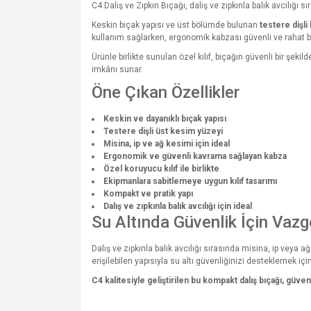
C4 Dalış ve Zıpkın Bıçağı, dalış ve zıpkınla balık avcılığı
Keskin bıçak yapısı ve üst bölümde bulunan
testere dişli
kullanım sağlarken, ergonomik kabzası güvenli ve rahat b
Ürünle birlikte sunulan özel kılıf, bıçağın güvenli bir şeki
imkânı sunar.
Öne Çıkan Özellikler
Keskin ve dayanıklı bıçak yapısı
Testere dişli üst kesim yüzeyi
Misina, ip ve ağ kesimi için ideal
Ergonomik ve güvenli kavrama sağlayan kabza
Özel koruyucu kılıf ile birlikte
Ekipmanlara sabitlemeye uygun kılıf tasarımı
Kompakt ve pratik yapı
Dalış ve zıpkınla balık avcılığı için ideal
Su Altında Güvenlik İçin Vaz
Dalış ve zıpkınla balık avcılığı sırasında misina, ip veya
erişilebilen yapısıyla su altı güvenliğinizi desteklemek içi
C4 kalitesiyle geliştirilen bu kompakt dalış bıçağı, güven