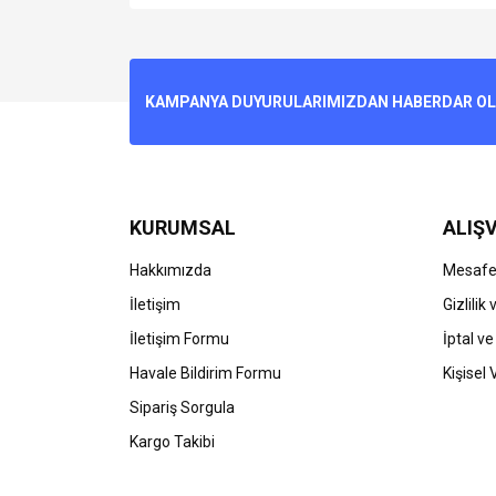
Bu ürünün fiyat bilgisi, resim, ürün açıklamalarında v
Görüş ve önerileriniz için teşekkür ederiz.
Ürün resmi kalitesiz, bozuk veya görüntülenemiyo
KAMPANYA DUYURULARIMIZDAN HABERDAR OLMA
Ürün açıklamasında eksik bilgiler bulunuyor.
Ürün bilgilerinde hatalar bulunuyor.
Ürün fiyatı diğer sitelerden daha pahalı.
Bu ürüne benzer farklı alternatifler olmalı.
KURUMSAL
ALIŞV
Hakkımızda
Mesafel
İletişim
Gizlilik
İletişim Formu
İptal ve
Havale Bildirim Formu
Kişisel 
Sipariş Sorgula
Kargo Takibi