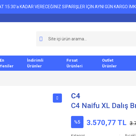
T 15:30'a KADAR VERECEĞİNİZ SİPARİŞLER İÇİN AYNI GÜN KARGO İMK
En
İndirimli
Fırsat
Outlet
Yeniler
Ürünler
Ürünleri
Ürünler
C4
C4 Naifu XL Dalış B
3.570,77 TL
%5
3.
Kategori
Bıçakl