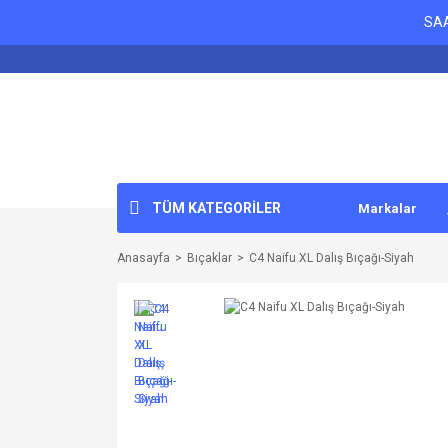
SAA
TÜM KATEGORİLER
Markalar
Anasayfa
Bıçaklar
C4 Naifu XL Dalış Bıçağı-Siyah