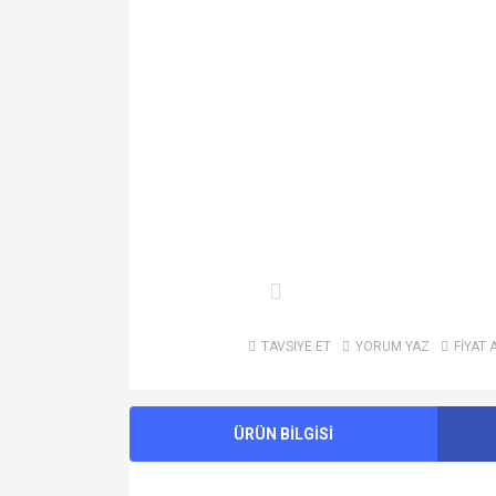
TAVSİYE ET
YORUM YAZ
FİYAT 
ÜRÜN BİLGİSİ