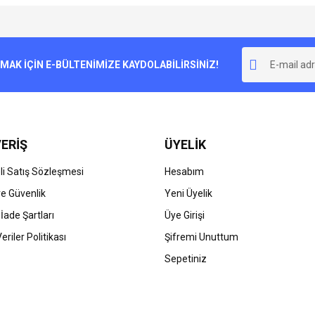
e diğer konularda yetersiz gördüğünüz noktaları öneri formunu kullanarak tarafımı
Bu ürüne ilk yorumu siz yapın!
r.
K İÇİN E-BÜLTENİMİZE KAYDOLABİLİRSİNİZ!
Yorum Yaz
ERİŞ
ÜYELİK
i Satış Sözleşmesi
Hesabım
 ve Güvenlik
Yeni Üyelik
 İade Şartları
Üye Girişi
Gönder
Veriler Politikası
Şifremi Unuttum
Sepetiniz