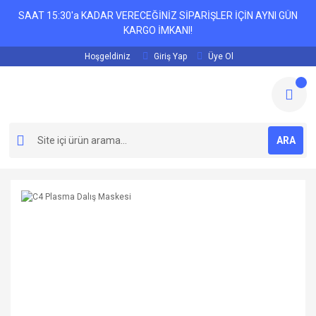
SAAT 15:30'a KADAR VERECEĞİNİZ SİPARİŞLER İÇİN AYNI GÜN
KARGO İMKANI!
Hoşgeldiniz
Giriş Yap
Üye Ol
ARA