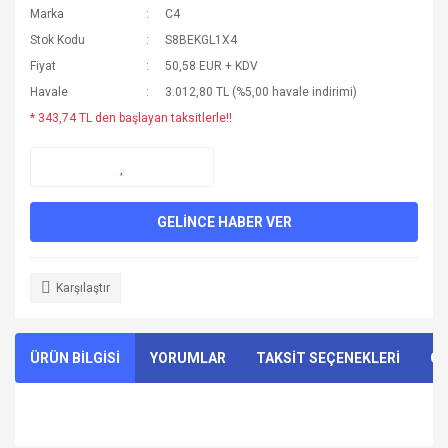
Marka
C4
Stok Kodu
S8BEKGL1X4
Fiyat
50,58 EUR + KDV
Havale
3.012,80 TL (%5,00 havale indirimi)
* 343,74 TL den başlayan taksitlerle!!
GELİNCE HABER VER
Karşılaştır
ÜRÜN BİLGİSİ
YORUMLAR
TAKSİT SEÇENEKLERİ
ÖN