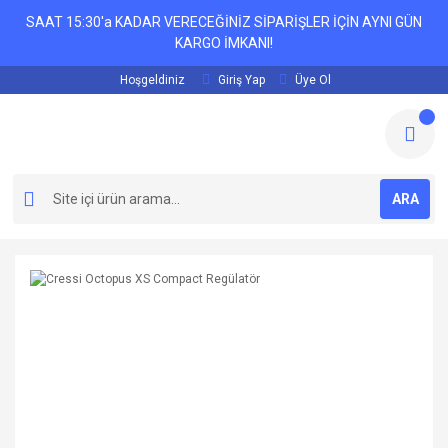
SAAT 15:30'a KADAR VERECEĞİNİZ SİPARİŞLER İÇİN AYNI GÜN
KARGO İMKANI!
Hoşgeldiniz
Giriş Yap
Üye Ol
ARA