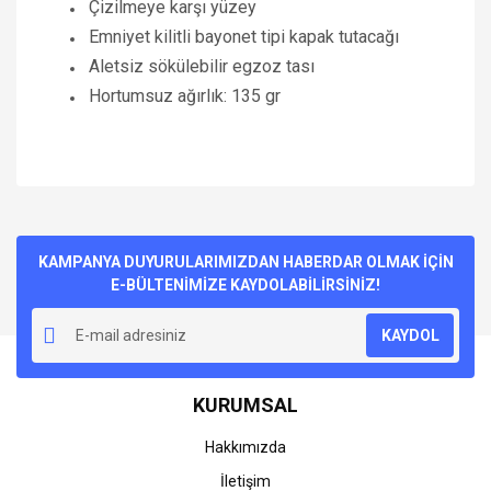
Çizilmeye karşı yüzey
Emniyet kilitli bayonet tipi kapak tutacağı
Aletsiz sökülebilir egzoz tası
Hortumsuz ağırlık: 135 gr
Bu ürünün fiyat bilgisi, resim, ürün açıklamalarında ve diğer
konularda yetersiz gördüğünüz noktaları öneri formunu
Bu ürüne ilk yorumu siz yapın!
kullanarak tarafımıza iletebilirsiniz.
Görüş ve önerileriniz için teşekkür ederiz.
KAMPANYA DUYURULARIMIZDAN HABERDAR OLMAK İÇİN
E-BÜLTENİMİZE KAYDOLABİLİRSİNİZ!
Yorum Yaz
Ürün resmi kalitesiz, bozuk veya görüntülenemiyor.
KAYDOL
Ürün açıklamasında eksik bilgiler bulunuyor.
Ürün bilgilerinde hatalar bulunuyor.
KURUMSAL
Ürün fiyatı diğer sitelerden daha pahalı.
Bu ürüne benzer farklı alternatifler olmalı.
Hakkımızda
İletişim