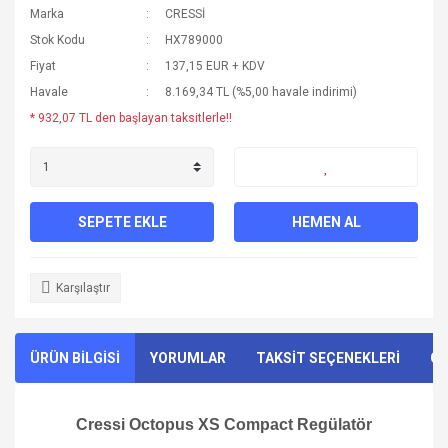
Marka
CRESSİ
Stok Kodu
HX789000
Fiyat
137,15 EUR + KDV
Havale
8.169,34 TL (%5,00 havale indirimi)
* 932,07 TL den başlayan taksitlerle!!
SEPETE EKLE
HEMEN AL
Karşılaştır
ÜRÜN BİLGİSİ
YORUMLAR
TAKSİT SEÇENEKLERİ
ÖN
Cressi Octopus XS Compact Regülatör