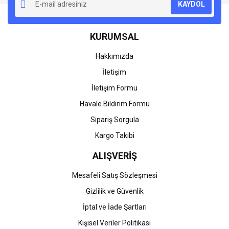
KAYDOL
Ürün açıklamasında eksik bilgiler bulunuyor.
Ürün bilgilerinde hatalar bulunuyor.
KURUMSAL
Ürün fiyatı diğer sitelerden daha pahalı.
Bu ürüne benzer farklı alternatifler olmalı.
Hakkımızda
İletişim
İletişim Formu
Havale Bildirim Formu
Gönder
Sipariş Sorgula
Kargo Takibi
ALIŞVERİŞ
Mesafeli Satış Sözleşmesi
Gizlilik ve Güvenlik
İptal ve İade Şartları
Kişisel Veriler Politikası