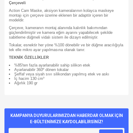
Çerçeveli
Action Cam Maske, aksiyon kameralarının kolayca maskeye
montajı için çerçeve üzerine eklenen bir adaptör içeren bir
modeldir.
Çerçeve, kameranın montaj alanında kalınlık bakımından
güçlendirilmiştir ve kamera eğim ayarını yapabilecek şekilde
sabitleme düğmeli vidalı sistem ile dizayn edilmiştir.
Tokalar, esnektir her yöne %100 dönebilir ve bir düğme aracılığıyla
tek elle mikro ayar yapılmasına olanak tanır.
TEKNİK ÖZELLİKLER
%85'ten fazla ayarlanabilir sahip silikon etek
Ayarlanabilir 360º dönen tokalar
Şeffaf veya siyah sıvı silikondan yapılmış etek ve askı
İç hacim 130 cm³
Ağırlık 190 gr
Bu ürünün fiyat bilgisi, resim, ürün açıklamalarında ve diğer
konularda yetersiz gördüğünüz noktaları öneri formunu
Bu ürüne ilk yorumu siz yapın!
kullanarak tarafımıza iletebilirsiniz.
Görüş ve önerileriniz için teşekkür ederiz.
KAMPANYA DUYURULARIMIZDAN HABERDAR OLMAK İÇİN
E-BÜLTENİMİZE KAYDOLABİLİRSİNİZ!
Yorum Yaz
Ürün resmi kalitesiz, bozuk veya görüntülenemiyor.