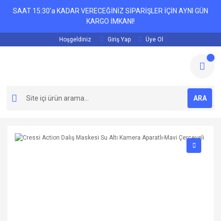
SAAT 15:30'a KADAR VERECEĞİNİZ SİPARİŞLER İÇİN AYNI GÜN
KARGO İMKANI!
Hoşgeldiniz
Giriş Yap
Üye Ol
ARA