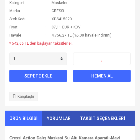
Kategori
Maskeler
Marka
CRESSİ
Stok Kodu
XDS415020
Fiyat
87,11 EUR + KDV
Havale
4.756,27 TL (%5,00 havale indirimi)
* 542,66 TL den başlayan taksitlerle!!
SEPETE EKLE
HEMEN AL
Karşılaştır
ÜRÜN BİLGİSİ
YORUMLAR
TAKSİT SEÇENEKLERİ
ÖN
Cressi Action Dalış Maskesi Su Altı Kamera Aparatlı-Mavi